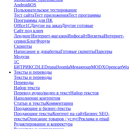
Android
iOS
Пользовательское тестирование
Тест сайта
Тест приложения
Тест программы
Программы для ПК
Office
1С
Другие на заказ
Другие готовые
Сайт под ключ
Лендинг
Интернет-магазин
Инфосайт
Визитка
Интернет-
сервис
Блог
Форум
Скрипты
Написание и доработка
Готовые скрипты
Парсеры
Модули
1C
БИТРИКС
DLE
Drupal
Joomla
Megagroup
MODX
Opencart
Wor
Тексты и переводы
Тексты и переводы
Переводы
Набор текста
Перевод аудио/видео в текст
Набор текстов
Наполнение контентом
Статьи и тексты
Комментарии
Продающие и бизнес-тексты
Продающие тексты
Контент на сайт
Бизнес SEO-
тексты
Описание товаров / услуг
Реклама и email
Редактирование и корректура