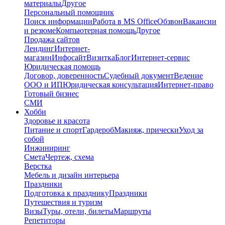
материалы
Другое
Персональный помощник
Поиск информации
Работа в MS Office
Обзвон
Вакансии
и резюме
Компьютерная помощь
Другое
Продажа сайтов
Лендинг
Интернет-
магазин
Инфосайт
Визитка
Блог
Интернет-сервис
Юридическая помощь
Договор, доверенность
Судебный документ
Ведение
ООО и ИП
Юридическая консультация
Интернет-право
Готовый бизнес
СМИ
Хобби
Здоровье и красота
Питание и спорт
Гардероб
Макияж, прически
Уход за
собой
Инжиниринг
Смета
Чертеж, схема
Верстка
Мебель и дизайн интерьера
Праздники
Подготовка к празднику
Праздники
Путешествия и туризм
Визы
Туры, отели, билеты
Маршруты
Репетиторы