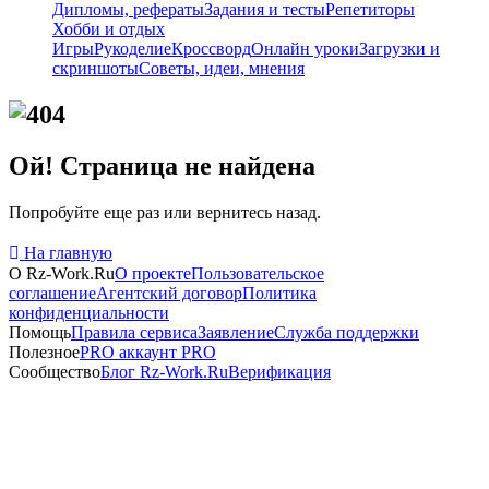
Дипломы, рефераты
Задания и тесты
Репетиторы
Хобби и отдых
Игры
Рукоделие
Кроссворд
Онлайн уроки
Загрузки и
скриншоты
Советы, идеи, мнения
Ой! Страница не найдена
Попробуйте еще раз или вернитесь назад.
На главную
О Rz-Work.Ru
О проекте
Пользовательское
соглашение
Агентский договор
Политика
Платные
конфиденциальности
информационные
Помощь
Правила сервиса
Заявление
Служба поддержки
Полезное
PRO аккаунт
PRO
услуги
Сообщество
Блог Rz-Work.Ru
Верификация
—
Активация
PRO
доступа