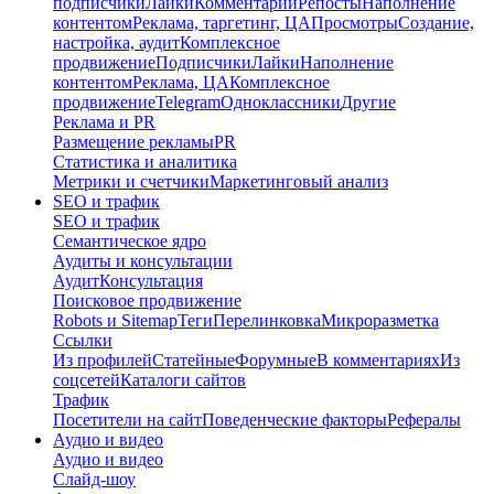
подписчики
Лайки
Комментарии
Репосты
Наполнение
контентом
Реклама, таргетинг, ЦА
Просмотры
Создание,
настройка, аудит
Комплексное
продвижение
Подписчики
Лайки
Наполнение
контентом
Реклама, ЦА
Комплексное
продвижение
Telegram
Одноклассники
Другие
Реклама и PR
Размещение рекламы
PR
Статистика и аналитика
Метрики и счетчики
Маркетинговый анализ
SEO и трафик
SEO и трафик
Семантическое ядро
Аудиты и консультации
Аудит
Консультация
Поисковое продвижение
Robots и Sitemap
Теги
Перелинковка
Микроразметка
Ссылки
Из профилей
Статейные
Форумные
В комментариях
Из
соцсетей
Каталоги сайтов
Трафик
Посетители на сайт
Поведенческие факторы
Рефералы
Аудио и видео
Аудио и видео
Слайд-шоу