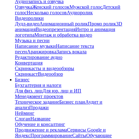
Аудиозапись и озвучка
Озвучка
Женский голосок
Мужской голос
Детский
голос
Несколько голосов
Аудиоролик
Видеоролики
Дудл-видео
Анимационный ролик
Промо ролик
3D
анимация
Видеопрезентация
Интро и анимация
логотипа
Монтаж и обработка видео
Музыка и песни
Написание музыки
Написание текста
песен
Аранжировка
Запись вокала
Редактирование аудио
Конвертация
Скринкасты и видеообзоры
Скринкаст
Видеообзор
Бизнес
Бухгалтерия и налоги
Для физ. лиц
Для юр. лиц и ИП
Менеджмент проектов
Техническое задание
Бизнес план
Аудит и
анализ
Продажи
Нейминг
Слоган
Название
Обучение и консалтинг
Продвижение и реклама
Сервисы Google и
Яндекс
Программирование
Сайты
Обучающие