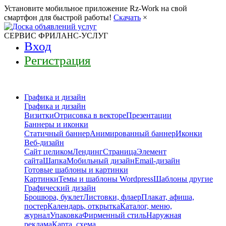
Установите мобильное приложение Rz-Work на свой
смартфон для быстрой работы!
Скачать
×
СЕРВИС ФРИЛАНС-УСЛУГ
Вход
Регистрация
Графика и дизайн
Графика и дизайн
Визитки
Отрисовка в векторе
Презентации
Баннеры и иконки
Статичный баннер
Анимированный баннер
Иконки
Веб-дизайн
Сайт целиком
Лендинг
Страница
Элемент
сайта
Шапка
Мобильный дизайн
Email-дизайн
Готовые шаблоны и картинки
Картинки
Темы и шаблоны Wordpress
Шаблоны другие
Графический дизайн
Брошюра, буклет
Листовки, флаер
Плакат, афиша,
постер
Календарь, открытка
Каталог, меню,
журнал
Упаковка
Фирменный стиль
Наружная
реклама
Карта, схема