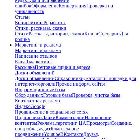
Редактура и исправление
ошибок
Оформление
Конвертация
Проверка на
уникальность
Статьи
Копирайтинг
Рерайтинг
Стихи, рассказы, сказки
Стихи
Рассказы, истории, сказки
Книги
Сценарии
Для
ролика
Маркетинг и реклама
Маркетинг и реклама
Написание отзывов
E-mail маркетинг
Рассылка
Почтовые ящики и адреса
Доски объявлений
Доски объявлений
Справочники, каталоги
Площадки для
интернет-торговли
Прочие информ. сайты
Информационные базы
Сбор данных
Готовые базы
Проверка, чистка базы
Контекстная реклама
Яндекс
Google
Продвижение в социальных сетях
Подписчики
Лайки
Комментарии
Наполнение
контентом
Реклама,таргетинг, ЦА
Просмотры
Создание,
настройка, аудит
Комплексное
продвижение
Youtube
ВКонтакте
Друзья,