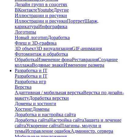
Дизайн групп в соцсетях
ВКонтакте
Youtube
Другие
Иллюстрации и рисунки
Иллюстрации и рисунки
Портрет
Шарж,
карикатура
Инфографика
Логотипы
Новый логотип
Доработка
Флеш и 3D-графика
3D объект
3D визуализация
GIF-анимация
Фотомонтаж и обработка
Обработка
Изменение фона
Реставрация
Создание
коллажа
Водяные знаки
Изменение размера
Разработка и IT
Разработка и IT
Разработка игр
Верстка
Адаптивная / мобильная верстка
Верстка по дизайн-
макету
Доработка верстки
Домены и хостинги
Хостинг
Домены
Доработка и настройка сайта
Доработка сайта
Настройка сайта
Защита и лечение
сайта
Ускорение сайта
Плагины, модули и
темы
Исправление ошибок
Администр. сервера
Мобильные приложения