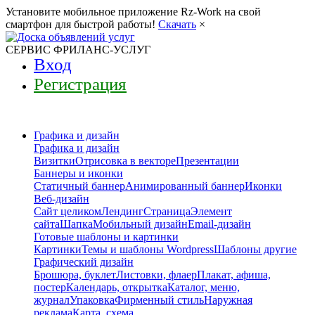
Установите мобильное приложение Rz-Work на свой
смартфон для быстрой работы!
Скачать
×
СЕРВИС ФРИЛАНС-УСЛУГ
Вход
Регистрация
Графика и дизайн
Графика и дизайн
Визитки
Отрисовка в векторе
Презентации
Баннеры и иконки
Статичный баннер
Анимированный баннер
Иконки
Веб-дизайн
Сайт целиком
Лендинг
Страница
Элемент
сайта
Шапка
Мобильный дизайн
Email-дизайн
Готовые шаблоны и картинки
Картинки
Темы и шаблоны Wordpress
Шаблоны другие
Графический дизайн
Брошюра, буклет
Листовки, флаер
Плакат, афиша,
постер
Календарь, открытка
Каталог, меню,
журнал
Упаковка
Фирменный стиль
Наружная
реклама
Карта, схема