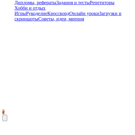
Дипломы, рефераты
Задания и тесты
Репетиторы
Хобби и отдых
Игры
Рукоделие
Кроссворд
Онлайн уроки
Загрузки и
скриншоты
Советы, идеи, мнения
e