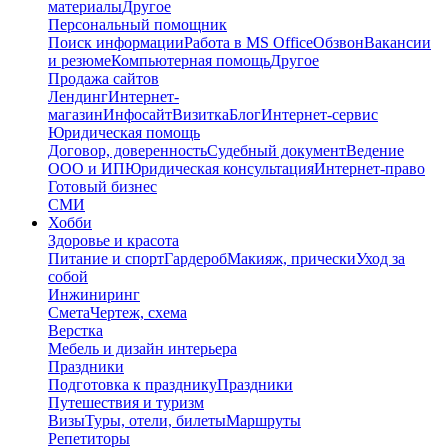
материалы
Другое
Персональный помощник
Поиск информации
Работа в MS Office
Обзвон
Вакансии
и резюме
Компьютерная помощь
Другое
Продажа сайтов
Лендинг
Интернет-
магазин
Инфосайт
Визитка
Блог
Интернет-сервис
Юридическая помощь
Договор, доверенность
Судебный документ
Ведение
ООО и ИП
Юридическая консультация
Интернет-право
Готовый бизнес
СМИ
Хобби
Здоровье и красота
Питание и спорт
Гардероб
Макияж, прически
Уход за
собой
Инжиниринг
Смета
Чертеж, схема
Верстка
Мебель и дизайн интерьера
Праздники
Подготовка к празднику
Праздники
Путешествия и туризм
Визы
Туры, отели, билеты
Маршруты
Репетиторы