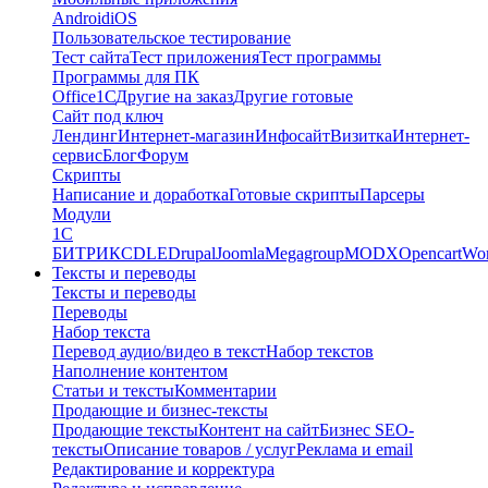
Android
iOS
Пользовательское тестирование
Тест сайта
Тест приложения
Тест программы
Программы для ПК
Office
1С
Другие на заказ
Другие готовые
Сайт под ключ
Лендинг
Интернет-магазин
Инфосайт
Визитка
Интернет-
сервис
Блог
Форум
Скрипты
Написание и доработка
Готовые скрипты
Парсеры
Модули
1C
БИТРИКС
DLE
Drupal
Joomla
Megagroup
MODX
Opencart
Wor
Тексты и переводы
Тексты и переводы
Переводы
Набор текста
Перевод аудио/видео в текст
Набор текстов
Наполнение контентом
Статьи и тексты
Комментарии
Продающие и бизнес-тексты
Продающие тексты
Контент на сайт
Бизнес SEO-
тексты
Описание товаров / услуг
Реклама и email
Редактирование и корректура