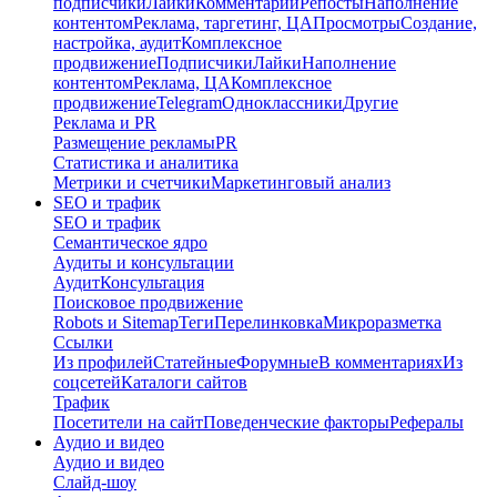
подписчики
Лайки
Комментарии
Репосты
Наполнение
контентом
Реклама, таргетинг, ЦА
Просмотры
Создание,
настройка, аудит
Комплексное
продвижение
Подписчики
Лайки
Наполнение
контентом
Реклама, ЦА
Комплексное
продвижение
Telegram
Одноклассники
Другие
Реклама и PR
Размещение рекламы
PR
Статистика и аналитика
Метрики и счетчики
Маркетинговый анализ
SEO и трафик
SEO и трафик
Семантическое ядро
Аудиты и консультации
Аудит
Консультация
Поисковое продвижение
Robots и Sitemap
Теги
Перелинковка
Микроразметка
Ссылки
Из профилей
Статейные
Форумные
В комментариях
Из
соцсетей
Каталоги сайтов
Трафик
Посетители на сайт
Поведенческие факторы
Рефералы
Аудио и видео
Аудио и видео
Слайд-шоу