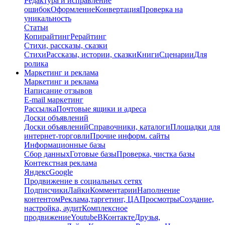
Редактура и исправление
ошибок
Оформление
Конвертация
Проверка на
уникальность
Статьи
Копирайтинг
Рерайтинг
Стихи, рассказы, сказки
Стихи
Рассказы, истории, сказки
Книги
Сценарии
Для
ролика
Маркетинг и реклама
Маркетинг и реклама
Написание отзывов
E-mail маркетинг
Рассылка
Почтовые ящики и адреса
Доски объявлений
Доски объявлений
Справочники, каталоги
Площадки для
интернет-торговли
Прочие информ. сайты
Информационные базы
Сбор данных
Готовые базы
Проверка, чистка базы
Контекстная реклама
Яндекс
Google
Продвижение в социальных сетях
Подписчики
Лайки
Комментарии
Наполнение
контентом
Реклама,таргетинг, ЦА
Просмотры
Создание,
настройка, аудит
Комплексное
продвижение
Youtube
ВКонтакте
Друзья,