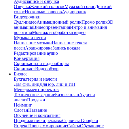
Аудиозапись и озвучка
Озвучка
Женский голосок
Мужской голос
Детский
голос
Несколько голосов
Аудиоролик
Видеоролики
Дудл-видео
Анимационный ролик
Промо ролик
3D
анимация
Видеопрезентация
Интро и анимация
логотипа
Монтаж и обработка видео
Музыка и песни
Написание музыки
Написание текста
песен
Аранжировка
Запись вокала
Редактирование аудио
Конвертация
Скринкасты и видеообзоры
Скринкаст
Видеообзор
Бизнес
Бухгалтерия и налоги
Для физ. лиц
Для юр. лиц и ИП
Менеджмент проектов
Техническое задание
Бизнес план
Аудит и
анализ
Продажи
Нейминг
Слоган
Название
Обучение и консалтинг
Продвижение и реклама
Сервисы Google и
Яндекс
Программирование
Сайты
Обучающие