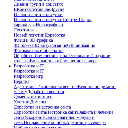
Дизайн групп в соцсетях
ВКонтакте
Youtube
Другие
Иллюстрации и рисунки
Иллюстрации и рисунки
Портрет
Шарж,
карикатура
Инфографика
Логотипы
Новый логотип
Доработка
Флеш и 3D-графика
3D объект
3D визуализация
GIF-анимация
Фотомонтаж и обработка
Обработка
Изменение фона
Реставрация
Создание
коллажа
Водяные знаки
Изменение размера
Разработка и IT
Разработка и IT
Разработка игр
Верстка
Адаптивная / мобильная верстка
Верстка по дизайн-
макету
Доработка верстки
Домены и хостинги
Хостинг
Домены
Доработка и настройка сайта
Доработка сайта
Настройка сайта
Защита и лечение
сайта
Ускорение сайта
Плагины, модули и
темы
Исправление ошибок
Администр. сервера
Мобильные приложения