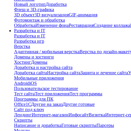
Новый логотип
Доработка
Флеш и 3D-графика
3D объект
3D визуализация
GIF-анимация
Фотомонтаж и обработка
Обработка
Изменение фона
Реставрация
Создание коллажа
Разработка и IT
Разработка и IT
Разработка игр
Верстка
Адаптивная / мобильная верстка
Верстка по дизайн-макет
Домены и хостинги
Хостинг
Домены
Доработка и настройка сайта
Доработка сайта
Настройка сайта
Защита и лечение сайта
У
Мобильные приложения
Android
iOS
Пользовательское тестирование
Тест сайта
Тест приложения
Тест программы
Программы для ПК
Office
1С
Другие на заказ
Другие готовые
Сайт под ключ
Лендинг
Интернет-магазин
Инфосайт
Визитка
Интернет-се
Скрипты
Написание и доработка
Готовые скрипты
Парсеры
Модули