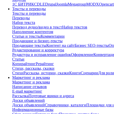
1C БИТРИКС
DLE
Drupal
Joomla
Megagroup
MODX
Opencart
Тексты и переводы
Тексты и переводы
Переводы
Набор текста
Перевод аудио/видео в текст
Набор текстов
Наполнение контентом
Статьи и тексты
Комментарии
Продающие и бизнес-тексты
Продающие тексты
Контент на сайт
Бизнес SEO-тексты
Оп
Редактирование и корректура
Редактура и исправление ошибок
Оформление
Конвертаци
Статьи
Копирайтинг
Рерайтинг
Стихи, рассказы, сказки
Стихи
Рассказы, истории, сказки
Книги
Сценарии
Для рол
Маркетинг и реклама
Маркетинг и реклама
Написание отзывов
E-mail маркетинг
Рассылка
Почтовые ящики и адреса
Доски объявлений
Доски объявлений
Справочники, каталоги
Площадки для 
Информационные базы