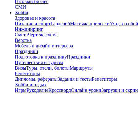
Готовый бизнес
СМИ
Хобби
Здоровье и красота
Питание и спорт
Гардероб
Макияж, прически
Уход за собо
Инжиниринг
Смета
Чертеж, схема
Верстка
Мебель и дизайн интерьера
Праздники
Подготовка к празднику
Праздники
Путешествия и туризм
Визы
Туры, отели, билеты
Маршруты
Репетиторы
Дипломы, рефераты
Задания и тесты
Репетиторы
Хобби и отдых
Игры
Рукоделие
Кроссворд
Онлайн уроки
Загрузки и скри