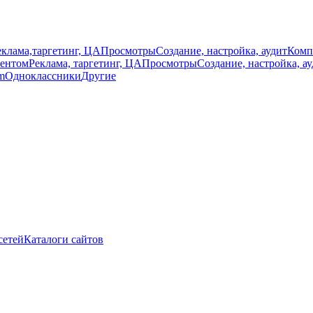
еклама,таргетинг, ЦА
Просмотры
Создание, настройка, аудит
Комп
тентом
Реклама, таргетинг, ЦА
Просмотры
Создание, настройка, а
m
Одноклассники
Другие
сетей
Каталоги сайтов