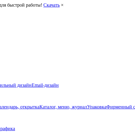
для быстрой работы!
Скачать
×
ильный дизайн
Email-дизайн
алендарь, открытка
Каталог, меню, журнал
Упаковка
Фирменный с
рафика