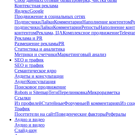
Сбор данных
Готовые базы
Проверка, чистка базы
Контекстная реклама
Яндекс
Google
Продвижение в социальных сетях
Подписчики
Лайки
Комментарии
Наполнение контентом
Р
подписчики
Лайки
Комментарии
Репосты
Наполнение кон
контентом
Реклама, ЦА
Комплексное продвижение
Telegra
Реклама и PR
Размещение рекламы
PR
Статистика и аналитика
Метрики и счетчики
Маркетинговый анализ
SEO и трафик
SEO и трафик
Семантическое ядро
Аудиты и консультации
Аудит
Консультация
Поисковое продвижение
Robots и Sitemap
Теги
Перелинковка
Микроразметка
Ссылки
Из профилей
Статейные
Форумные
В комментариях
Из соц
Трафик
Посетители на сайт
Поведенческие факторы
Рефералы
Аудио и видео
Аудио и видео
Слайд-шоу