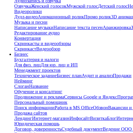
Аудиозапись и озвучка
Озвучка
Женский голосок
Мужской голос
Детский голос
Не
Видеоролики
Дудл-видео
Анимационный ролик
Промо ролик
3D анима
Музыка и песни
Написание музыки
Написание текста песен
Аранжировка
Редактирование аудио
Конвертация
Скринкасты и видеообзоры
Скринкаст
Видеообзор
Бизнес
Бухгалтерия и налоги
Для физ. лиц
Для юр. лиц и ИП
Менеджмент проектов
Техническое задание
Бизнес план
Аудит и анализ
Продажи
Нейминг
Слоган
Название
Обучение и консалтинг
Продвижение и реклама
Сервисы Google и Яндекс
Програ
Персональный помощник
Поиск информации
Работа в MS Office
Обзвон
Вакансии и
Продажа сайтов
Лендинг
Интернет-магазин
Инфосайт
Визитка
Блог
Интерне
Юридическая помощь
Договор, доверенность
Судебный документ
Ведение ООО