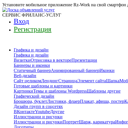
Установите мобильное приложение Rz-Work на свой смартфон 
СЕРВИС ФРИЛАНС-УСЛУГ
Вход
Регистрация
Графика и дизайн
Графика и дизайн
Визитки
Отрисовка в векторе
Презентации
Баннеры и иконки
Статичный баннер
Анимированный баннер
Иконки
Веб-дизайн
Сайт целиком
Лендинг
Страница
Элемент сайта
Шапка
Моб
Готовые шаблоны и картинки
Картинки
Темы и шаблоны Wordpress
Шаблоны другие
Графический дизайн
Брошюра, буклет
Листовки, флаер
Плакат, афиша, постер
К
Дизайн групп в соцсетях
ВКонтакте
Youtube
Другие
Иллюстрации и рисунки
Иллюстрации и рисунки
Портрет
Шарж, карикатура
Инфог
Логотипы