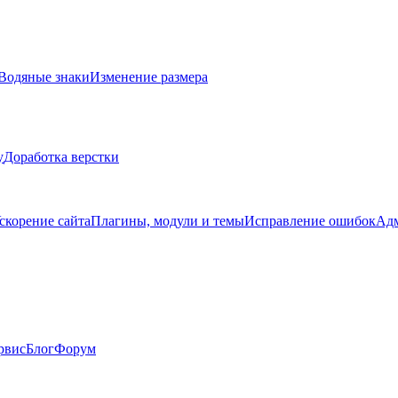
Водяные знаки
Изменение размера
у
Доработка верстки
скорение сайта
Плагины, модули и темы
Исправление ошибок
Адм
рвис
Блог
Форум