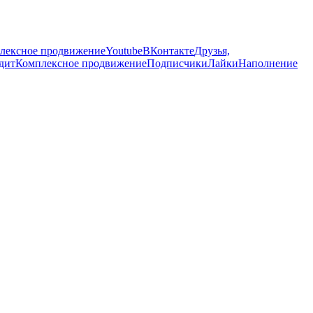
лексное продвижение
Youtube
ВКонтакте
Друзья,
удит
Комплексное продвижение
Подписчики
Лайки
Наполнение