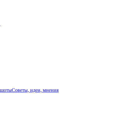
й
ншоты
Советы, идеи, мнения