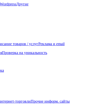
Wordpress
Другие
исание товаров / услуг
Реклама и email
я
Проверка на уникальность
ика
интернет-торговли
Прочие информ. сайты