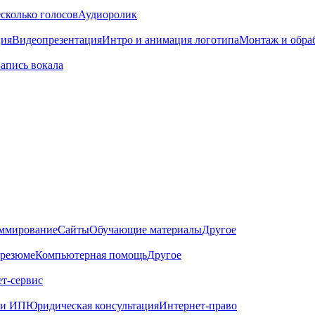
сколько голосов
Аудиоролик
ция
Видеопрезентация
Интро и анимация логотипа
Монтаж и обра
Запись вокала
ммирование
Сайты
Обучающие материалы
Другое
 резюме
Компьютерная помощь
Другое
т-сервис
 и ИП
Юридическая консультация
Интернет-право