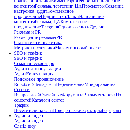
подписчики
Лайки
Комментарии
Репосты
Наполнение
контентом
Реклама, таргетинг, ЦА
Просмотры
Создание,
настройка, аудит
Комплексное
продвижение
Подписчики
Лайки
Наполнение
контентом
Реклама, ЦА
Комплексное
продвижение
Telegram
Одноклассники
Другие
Реклама и PR
Размещение рекламы
PR
Статистика и аналитика
Метрики и счетчики
Маркетинговый анализ
SEO и трафик
SEO и трафик
Семантическое ядро
Аудиты и консультации
Аудит
Консультация
Поисковое продвижение
Robots и Sitemap
Теги
Перелинковка
Микроразметка
Ссылки
Из профилей
Статейные
Форумные
В комментариях
Из
соцсетей
Каталоги сайтов
Трафик
Посетители на сайт
Поведенческие факторы
Рефералы
Аудио и видео
Аудио и видео
Слайд-шоу