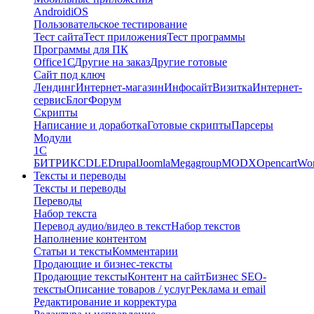
Android
iOS
Пользовательское тестирование
Тест сайта
Тест приложения
Тест программы
Программы для ПК
Office
1С
Другие на заказ
Другие готовые
Сайт под ключ
Лендинг
Интернет-магазин
Инфосайт
Визитка
Интернет-
сервис
Блог
Форум
Скрипты
Написание и доработка
Готовые скрипты
Парсеры
Модули
1C
БИТРИКС
DLE
Drupal
Joomla
Megagroup
MODX
Opencart
Wor
Тексты и переводы
Тексты и переводы
Переводы
Набор текста
Перевод аудио/видео в текст
Набор текстов
Наполнение контентом
Статьи и тексты
Комментарии
Продающие и бизнес-тексты
Продающие тексты
Контент на сайт
Бизнес SEO-
тексты
Описание товаров / услуг
Реклама и email
Редактирование и корректура