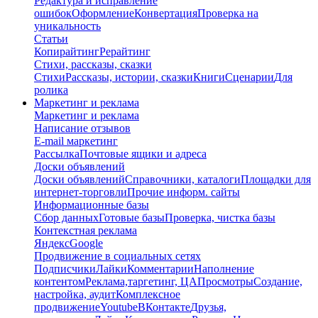
Редактура и исправление
ошибок
Оформление
Конвертация
Проверка на
уникальность
Статьи
Копирайтинг
Рерайтинг
Стихи, рассказы, сказки
Стихи
Рассказы, истории, сказки
Книги
Сценарии
Для
ролика
Маркетинг и реклама
Маркетинг и реклама
Написание отзывов
E-mail маркетинг
Рассылка
Почтовые ящики и адреса
Доски объявлений
Доски объявлений
Справочники, каталоги
Площадки для
интернет-торговли
Прочие информ. сайты
Информационные базы
Сбор данных
Готовые базы
Проверка, чистка базы
Контекстная реклама
Яндекс
Google
Продвижение в социальных сетях
Подписчики
Лайки
Комментарии
Наполнение
контентом
Реклама,таргетинг, ЦА
Просмотры
Создание,
настройка, аудит
Комплексное
продвижение
Youtube
ВКонтакте
Друзья,