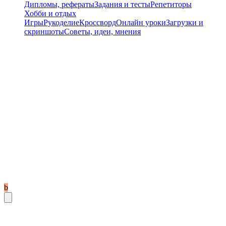
Дипломы, рефераты
Задания и тесты
Репетиторы
Хобби и отдых
Игры
Рукоделие
Кроссворд
Онлайн уроки
Загрузки и
скриншоты
Советы, идеи, мнения
b