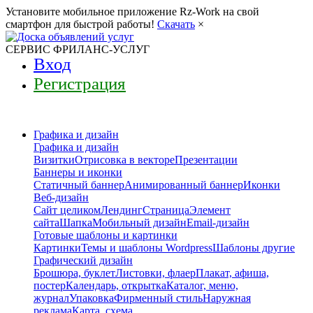
Установите мобильное приложение Rz-Work на свой
смартфон для быстрой работы!
Скачать
×
СЕРВИС ФРИЛАНС-УСЛУГ
Вход
Регистрация
Графика и дизайн
Графика и дизайн
Визитки
Отрисовка в векторе
Презентации
Баннеры и иконки
Статичный баннер
Анимированный баннер
Иконки
Веб-дизайн
Сайт целиком
Лендинг
Страница
Элемент
сайта
Шапка
Мобильный дизайн
Email-дизайн
Готовые шаблоны и картинки
Картинки
Темы и шаблоны Wordpress
Шаблоны другие
Графический дизайн
Брошюра, буклет
Листовки, флаер
Плакат, афиша,
постер
Календарь, открытка
Каталог, меню,
журнал
Упаковка
Фирменный стиль
Наружная
реклама
Карта, схема