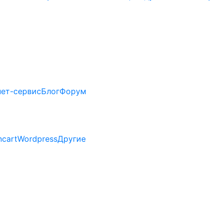
нет-сервис
Блог
Форум
cart
Wordpress
Другие