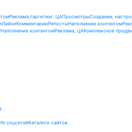
нтом
Реклама,таргетинг, ЦА
Просмотры
Создание, настро
и
Лайки
Комментарии
Репосты
Наполнение контентом
Рек
и
Наполнение контентом
Реклама, ЦА
Комплексное продв
а
Из соцсетей
Каталоги сайтов