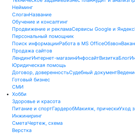
Нейминг
Слоган
Название
Обучение и консалтинг
Продвижение и реклама
Сервисы Google и Яндекс
Персональный помощник
Поиск информации
Работа в MS Office
Обзвон
Вакан
Продажа сайтов
Лендинг
Интернет-магазин
Инфосайт
Визитка
Блог
И
Юридическая помощь
Договор, доверенность
Судебный документ
Ведени
Готовый бизнес
СМИ
Хобби
Здоровье и красота
Питание и спорт
Гардероб
Макияж, прически
Уход з
Инжиниринг
Смета
Чертеж, схема
Верстка