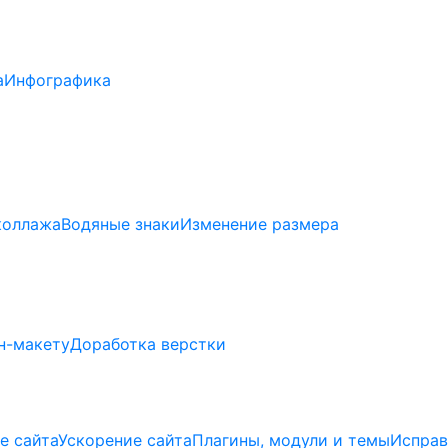
а
Инфографика
коллажа
Водяные знаки
Изменение размера
н-макету
Доработка верстки
е сайта
Ускорение сайта
Плагины, модули и темы
Исправ