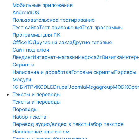
Мобильные приложения
Android
iOS
Пользовательское тестирование
Тест сайта
Тест приложения
Тест программы
Программы для ПК
Office
1С
Другие на заказ
Другие готовые
Сайт под ключ
Лендинг
Интернет-магазин
Инфосайт
Визитка
Интер
Скрипты
Написание и доработка
Готовые скрипты
Парсеры
Модули
1C БИТРИКС
DLE
Drupal
Joomla
Megagroup
MODX
Open
Тексты и переводы
Тексты и переводы
Переводы
Набор текста
Перевод аудио/видео в текст
Набор текстов
Наполнение контентом
Статьи и тексты
Комментарии