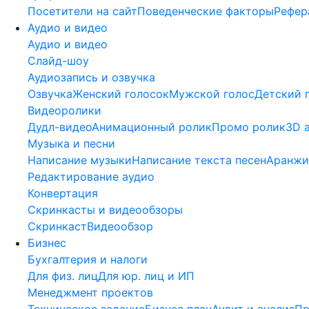
Посетители на сайт
Поведенческие факторы
Рефер
Аудио и видео
Аудио и видео
Слайд-шоу
Аудиозапись и озвучка
Озвучка
Женский голосок
Мужской голос
Детский 
Видеоролики
Дудл-видео
Анимационный ролик
Промо ролик
3D 
Музыка и песни
Написание музыки
Написание текста песен
Аранжи
Редактирование аудио
Конвертация
Скринкасты и видеообзоры
Скринкаст
Видеообзор
Бизнес
Бухгалтерия и налоги
Для физ. лиц
Для юр. лиц и ИП
Менеджмент проектов
Техническое задание
Бизнес план
Аудит и анализ
П