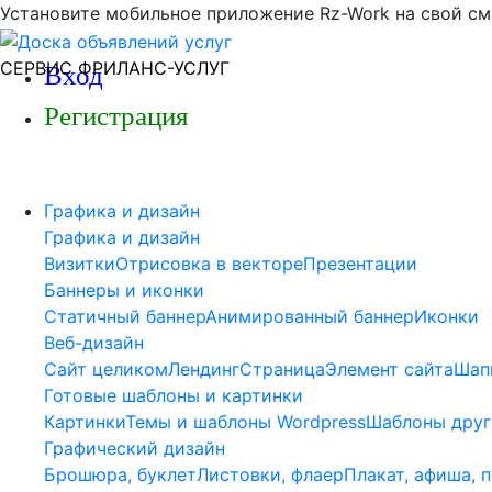
Установите мобильное приложение Rz-Work на свой см
СЕРВИС ФРИЛАНС-УСЛУГ
Вход
Регистрация
Графика и дизайн
Графика и дизайн
Визитки
Отрисовка в векторе
Презентации
Баннеры и иконки
Статичный баннер
Анимированный баннер
Иконки
Веб-дизайн
Сайт целиком
Лендинг
Страница
Элемент сайта
Шап
Готовые шаблоны и картинки
Картинки
Темы и шаблоны Wordpress
Шаблоны друг
Графический дизайн
Брошюра, буклет
Листовки, флаер
Плакат, афиша, 