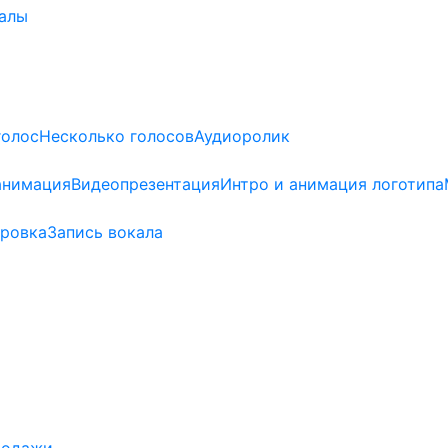
алы
голос
Несколько голосов
Аудиоролик
анимация
Видеопрезентация
Интро и анимация логотипа
ровка
Запись вокала
родажи