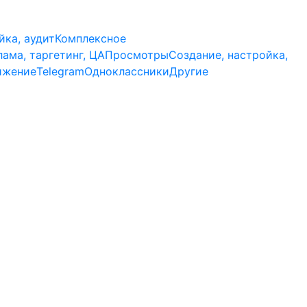
йка, аудит
Комплексное
лама, таргетинг, ЦА
Просмотры
Создание, настройка,
ижение
Telegram
Одноклассники
Другие