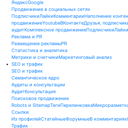
Яндекс
Google
Продвижение в социальных сетях
Подписчики
Лайки
Комментарии
Наполнение конте
продвижение
Youtube
ВКонтакте
Друзья, подписчик
аудит
Комплексное продвижение
Подписчики
Лайк
Реклама и PR
Размещение рекламы
PR
Статистика и аналитика
Метрики и счетчики
Маркетинговый анализ
SEO и трафик
SEO и трафик
Семантическое ядро
Аудиты и консультации
Аудит
Консультация
Поисковое продвижение
Robots и Sitemap
Теги
Перелинковка
Микроразметк
Ссылки
Из профилей
Статейные
Форумные
В комментариях
Трафик