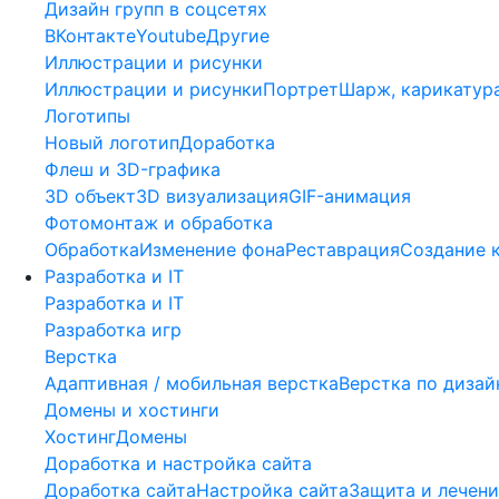
Дизайн групп в соцсетях
ВКонтакте
Youtube
Другие
Иллюстрации и рисунки
Иллюстрации и рисунки
Портрет
Шарж, карикатур
Логотипы
Новый логотип
Доработка
Флеш и 3D-графика
3D объект
3D визуализация
GIF-анимация
Фотомонтаж и обработка
Обработка
Изменение фона
Реставрация
Создание 
Разработка и IT
Разработка и IT
Разработка игр
Верстка
Адаптивная / мобильная верстка
Верстка по дизай
Домены и хостинги
Хостинг
Домены
Доработка и настройка сайта
Доработка сайта
Настройка сайта
Защита и лечени