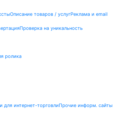
ксты
Описание товаров / услуг
Реклама и email
вертация
Проверка на уникальность
ля ролика
 для интернет-торговли
Прочие информ. сайты