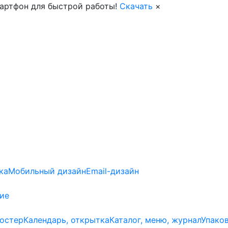
артфон для быстрой работы!
Скачать
×
ка
Мобильный дизайн
Email-дизайн
ие
постер
Календарь, открытка
Каталог, меню, журнал
Упако