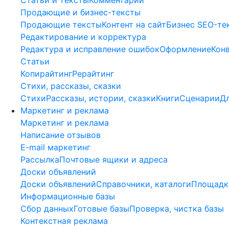
Продающие и бизнес-тексты
Продающие тексты
Контент на сайт
Бизнес SEO-те
Редактирование и корректура
Редактура и исправление ошибок
Оформление
Кон
Статьи
Копирайтинг
Рерайтинг
Стихи, рассказы, сказки
Стихи
Рассказы, истории, сказки
Книги
Сценарии
Д
Маркетинг и реклама
Маркетинг и реклама
Написание отзывов
E-mail маркетинг
Рассылка
Почтовые ящики и адреса
Доски объявлений
Доски объявлений
Справочники, каталоги
Площадки
Информационные базы
Сбор данных
Готовые базы
Проверка, чистка базы
Контекстная реклама