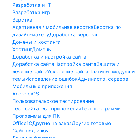
Разработка и IT
Разработка игр
Верстка
Адаптивная / мобильная верстка
Верстка по
дизайн-макету
Доработка верстки
Домены и хостинги
Хостинг
Домены
Доработка и настройка сайта
Доработка сайта
Настройка сайта
Защита и
лечение сайта
Ускорение сайта
Плагины, модули и
темы
Исправление ошибок
Администр. сервера
Мобильные приложения
Android
iOS
Пользовательское тестирование
Тест сайта
Тест приложения
Тест программы
Программы для ПК
Office
1С
Другие на заказ
Другие готовые
Сайт под ключ
Лендинг
Интернет-