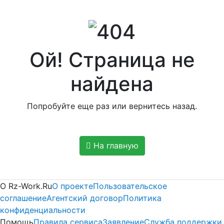
Ой! Страница не
найдена
Попробуйте еще раз или вернитесь назад.
На главную
Платные
О Rz-Work.Ru
О проекте
Пользовательское
соглашение
Агентский договор
Политика
информационные
конфиденциальности
Помощь
Правила сервиса
Заявление
Служба поддержки