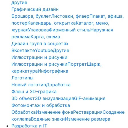
другие
Графический дизайн
Брошюра, буклет
Листовки, флаер
Плакат, афиша,
постер
Календарь, открытка
Каталог, меню,
журнал
Упаковка
Фирменный стиль
Наружная
реклама
Карта, схема
Дизайн групп в соцсетях
ВКонтакте
Youtube
Другие
Иллюстрации и рисунки
Иллюстрации и рисунки
Портрет
Шарж,
карикатура
Инфографика
Логотипы
Новый логотип
Доработка
Флеш и 3D-графика
3D объект
3D визуализация
GIF-анимация
Фотомонтаж и обработка
Обработка
Изменение фона
Реставрация
Создание
коллажа
Водяные знаки
Изменение размера
Разработка и IT