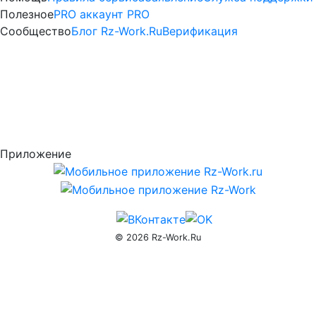
услуги
Полезное
PRO аккаунт
PRO
—
Сообщество
Блог Rz-Work.Ru
Верификация
Активация
PRO
доступа
rz-
Приложение
work.ru
© 2026 Rz-Work.Ru