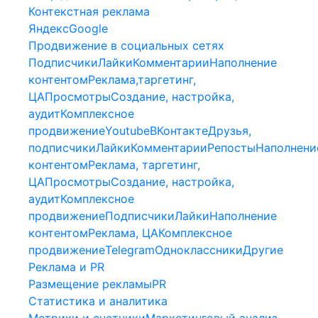
Контекстная реклама
Яндекс
Google
Продвижение в социальных сетях
Подписчики
Лайки
Комментарии
Наполнение
контентом
Реклама,таргетинг,
ЦА
Просмотры
Создание, настройка,
аудит
Комплексное
продвижение
Youtube
ВКонтакте
Друзья,
подписчики
Лайки
Комментарии
Репосты
Наполнени
контентом
Реклама, таргетинг,
ЦА
Просмотры
Создание, настройка,
аудит
Комплексное
продвижение
Подписчики
Лайки
Наполнение
контентом
Реклама, ЦА
Комплексное
продвижение
Telegram
Одноклассники
Другие
Реклама и PR
Размещение рекламы
PR
Статистика и аналитика
Метрики и счетчики
Маркетинговый анализ