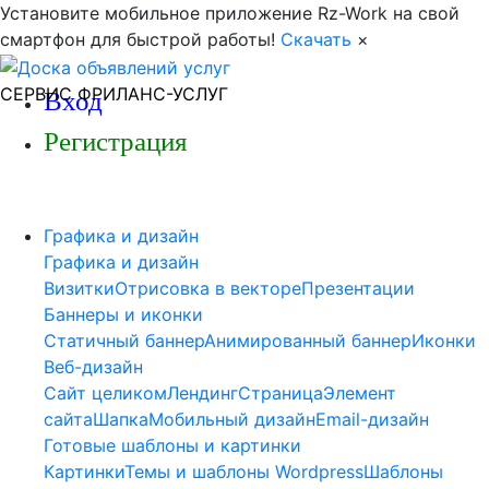
Установите мобильное приложение Rz-Work на свой
смартфон для быстрой работы!
Скачать
×
СЕРВИС ФРИЛАНС-УСЛУГ
Вход
Регистрация
Графика и дизайн
Графика и дизайн
Визитки
Отрисовка в векторе
Презентации
Баннеры и иконки
Статичный баннер
Анимированный баннер
Иконки
Веб-дизайн
Сайт целиком
Лендинг
Страница
Элемент
сайта
Шапка
Мобильный дизайн
Email-дизайн
Готовые шаблоны и картинки
Картинки
Темы и шаблоны Wordpress
Шаблоны