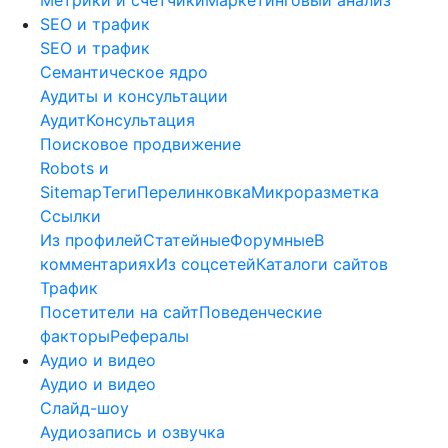
SEO и трафик
SEO и трафик
Семантическое ядро
Аудиты и консультации
Аудит
Консультация
Поисковое продвижение
Robots и
Sitemap
Теги
Перелинковка
Микроразметка
Ссылки
Из профилей
Статейные
Форумные
В
комментариях
Из соцсетей
Каталоги сайтов
Трафик
Посетители на сайт
Поведенческие
факторы
Рефералы
Аудио и видео
Аудио и видео
Слайд-шоу
Аудиозапись и озвучка