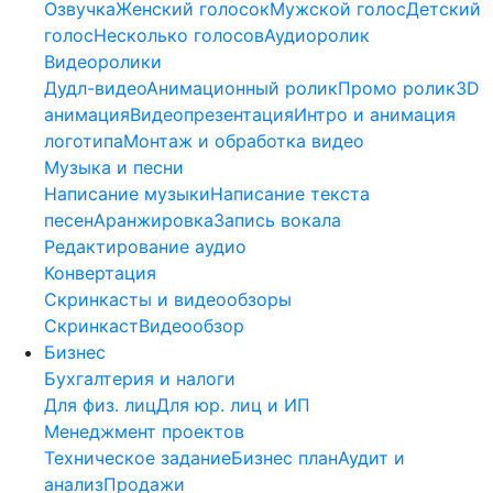
Озвучка
Женский голосок
Мужской голос
Детский
голос
Несколько голосов
Аудиоролик
Видеоролики
Дудл-видео
Анимационный ролик
Промо ролик
3D
анимация
Видеопрезентация
Интро и анимация
логотипа
Монтаж и обработка видео
Музыка и песни
Написание музыки
Написание текста
песен
Аранжировка
Запись вокала
Редактирование аудио
Конвертация
Скринкасты и видеообзоры
Скринкаст
Видеообзор
Бизнес
Бухгалтерия и налоги
Для физ. лиц
Для юр. лиц и ИП
Менеджмент проектов
Техническое задание
Бизнес план
Аудит и
анализ
Продажи