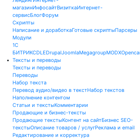
магазин
Инфосайт
Визитка
Интернет-
сервис
Блог
Форум
Скрипты
Написание и доработка
Готовые скрипты
Парсеры
Модули
1C
БИТРИКС
DLE
Drupal
Joomla
Megagroup
MODX
Openca
Тексты и переводы
Тексты и переводы
Переводы
Набор текста
Перевод аудио/видео в текст
Набор текстов
Наполнение контентом
Статьи и тексты
Комментарии
Продающие и бизнес-тексты
Продающие тексты
Контент на сайт
Бизнес SEO-
тексты
Описание товаров / услуг
Реклама и email
Редактирование и корректура