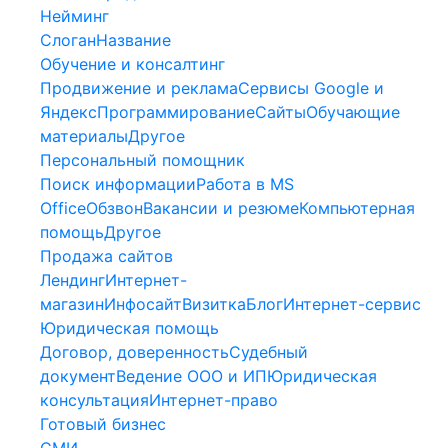
Нейминг
Слоган
Название
Обучение и консалтинг
Продвижение и реклама
Сервисы Google и
Яндекс
Программирование
Сайты
Обучающие
материалы
Другое
Персональный помощник
Поиск информации
Работа в MS
Office
Обзвон
Вакансии и резюме
Компьютерная
помощь
Другое
Продажа сайтов
Лендинг
Интернет-
магазин
Инфосайт
Визитка
Блог
Интернет-сервис
Юридическая помощь
Договор, доверенность
Судебный
документ
Ведение ООО и ИП
Юридическая
консультация
Интернет-право
Готовый бизнес
СМИ