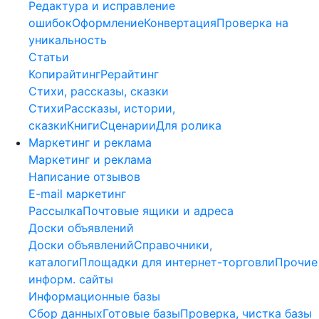
Редактура и исправление
ошибок
Оформление
Конвертация
Проверка на
уникальность
Статьи
Копирайтинг
Рерайтинг
Стихи, рассказы, сказки
Стихи
Рассказы, истории,
сказки
Книги
Сценарии
Для ролика
Маркетинг и реклама
Маркетинг и реклама
Написание отзывов
E-mail маркетинг
Рассылка
Почтовые ящики и адреса
Доски объявлений
Доски объявлений
Справочники,
каталоги
Площадки для интернет-торговли
Прочие
информ. сайты
Информационные базы
Сбор данных
Готовые базы
Проверка, чистка базы