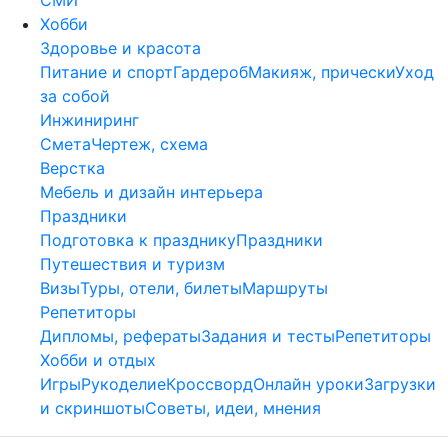
Хобби
Здоровье и красота
Питание и спорт
Гардероб
Макияж, прически
Уход
за собой
Инжиниринг
Смета
Чертеж, схема
Верстка
Мебель и дизайн интерьера
Праздники
Подготовка к празднику
Праздники
Путешествия и туризм
Визы
Туры, отели, билеты
Маршруты
Репетиторы
Дипломы, рефераты
Задания и тесты
Репетиторы
Хобби и отдых
Игры
Рукоделие
Кроссворд
Онлайн уроки
Загрузки
и скриншоты
Советы, идеи, мнения