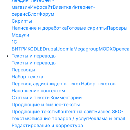
магазин
Инфосайт
Визитка
Интернет-
сервис
Блог
Форум
Скрипты
Написание и доработка
Готовые скрипты
Парсеры
Модули
1C
БИТРИКС
DLE
Drupal
Joomla
Megagroup
MODX
Openca
Тексты и переводы
Тексты и переводы
Переводы
Набор текста
Перевод аудио/видео в текст
Набор текстов
Наполнение контентом
Статьи и тексты
Комментарии
Продающие и бизнес-тексты
Продающие тексты
Контент на сайт
Бизнес SEO-
тексты
Описание товаров / услуг
Реклама и email
Редактирование и корректура