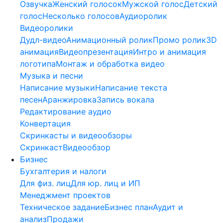
Озвучка
Женский голосок
Мужской голос
Детский
голос
Несколько голосов
Аудиоролик
Видеоролики
Дудл-видео
Анимационный ролик
Промо ролик
3D
анимация
Видеопрезентация
Интро и анимация
логотипа
Монтаж и обработка видео
Музыка и песни
Написание музыки
Написание текста
песен
Аранжировка
Запись вокала
Редактирование аудио
Конвертация
Скринкасты и видеообзоры
Скринкаст
Видеообзор
Бизнес
Бухгалтерия и налоги
Для физ. лиц
Для юр. лиц и ИП
Менеджмент проектов
Техническое задание
Бизнес план
Аудит и
анализ
Продажи