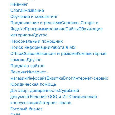
Нейминг
Слоган
Название
Обучение и консалтинг
Продвижение и реклама
Сервисы Google и
Яндекс
Программирование
Сайты
Обучающие
материалы
Другое
Персональный помощник
Поиск информации
Работа в MS
Office
Обзвон
Вакансии и резюме
Компьютерная
помощь
Другое
Продажа сайтов
Лендинг
Интернет-
магазин
Инфосайт
Визитка
Блог
Интернет-сервис
Юридическая помощь
Договор, доверенность
Судебный
документ
Ведение ООО и ИП
Юридическая
консультация
Интернет-право
Готовый бизнес
СМИ