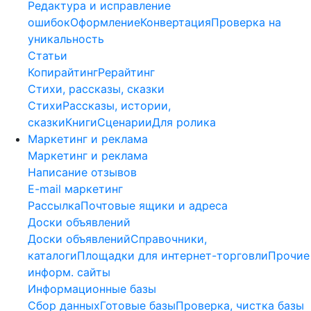
Редактура и исправление
ошибок
Оформление
Конвертация
Проверка на
уникальность
Статьи
Копирайтинг
Рерайтинг
Стихи, рассказы, сказки
Стихи
Рассказы, истории,
сказки
Книги
Сценарии
Для ролика
Маркетинг и реклама
Маркетинг и реклама
Написание отзывов
E-mail маркетинг
Рассылка
Почтовые ящики и адреса
Доски объявлений
Доски объявлений
Справочники,
каталоги
Площадки для интернет-торговли
Прочие
информ. сайты
Информационные базы
Сбор данных
Готовые базы
Проверка, чистка базы