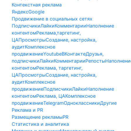
Контекстная реклама
Яндекс
Google
Продвижение в социальных сетях
Подписчики
Лайки
Комментарии
Наполнение
контентом
Реклама,таргетинг,
ЦА
Просмотры
Создание, настройка,
аудит
Комплексное
продвижение
Youtube
ВКонтакте
Друзья,
подписчики
Лайки
Комментарии
Репосты
Наполнени
контентом
Реклама, таргетинг,
ЦА
Просмотры
Создание, настройка,
аудит
Комплексное
продвижение
Подписчики
Лайки
Наполнение
контентом
Реклама, ЦА
Комплексное
продвижение
Telegram
Одноклассники
Другие
Реклама и PR
Размещение рекламы
PR
Статистика и аналитика
Метрики и счетчики
Маркетинговый анализ