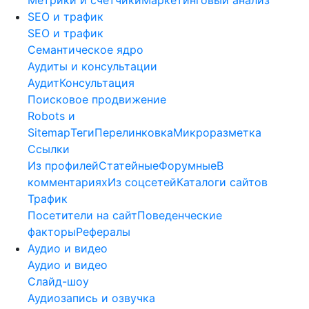
SEO и трафик
SEO и трафик
Семантическое ядро
Аудиты и консультации
Аудит
Консультация
Поисковое продвижение
Robots и
Sitemap
Теги
Перелинковка
Микроразметка
Ссылки
Из профилей
Статейные
Форумные
В
комментариях
Из соцсетей
Каталоги сайтов
Трафик
Посетители на сайт
Поведенческие
факторы
Рефералы
Аудио и видео
Аудио и видео
Слайд-шоу
Аудиозапись и озвучка