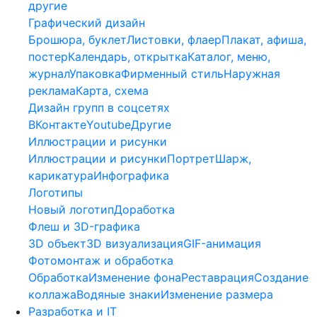
другие
Графический дизайн
Брошюра, буклет
Листовки, флаер
Плакат, афиша,
постер
Календарь, открытка
Каталог, меню,
журнал
Упаковка
Фирменный стиль
Наружная
реклама
Карта, схема
Дизайн групп в соцсетях
ВКонтакте
Youtube
Другие
Иллюстрации и рисунки
Иллюстрации и рисунки
Портрет
Шарж,
карикатура
Инфографика
Логотипы
Новый логотип
Доработка
Флеш и 3D-графика
3D объект
3D визуализация
GIF-анимация
Фотомонтаж и обработка
Обработка
Изменение фона
Реставрация
Создание
коллажа
Водяные знаки
Изменение размера
Разработка и IT