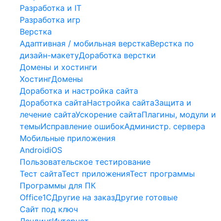
Разработка и IT
Разработка игр
Верстка
Адаптивная / мобильная верстка
Верстка по
дизайн-макету
Доработка верстки
Домены и хостинги
Хостинг
Домены
Доработка и настройка сайта
Доработка сайта
Настройка сайта
Защита и
лечение сайта
Ускорение сайта
Плагины, модули и
темы
Исправление ошибок
Администр. сервера
Мобильные приложения
Android
iOS
Пользовательское тестирование
Тест сайта
Тест приложения
Тест программы
Программы для ПК
Office
1С
Другие на заказ
Другие готовые
Сайт под ключ
Лендинг
Интернет-