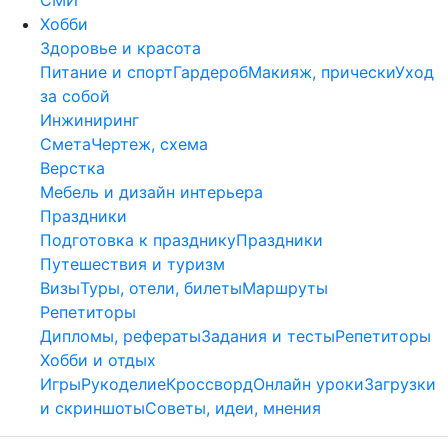
Хобби
Здоровье и красота
Питание и спорт
Гардероб
Макияж, прически
Уход
за собой
Инжиниринг
Смета
Чертеж, схема
Верстка
Мебель и дизайн интерьера
Праздники
Подготовка к празднику
Праздники
Путешествия и туризм
Визы
Туры, отели, билеты
Маршруты
Репетиторы
Дипломы, рефераты
Задания и тесты
Репетиторы
Хобби и отдых
Игры
Рукоделие
Кроссворд
Онлайн уроки
Загрузки
и скриншоты
Советы, идеи, мнения