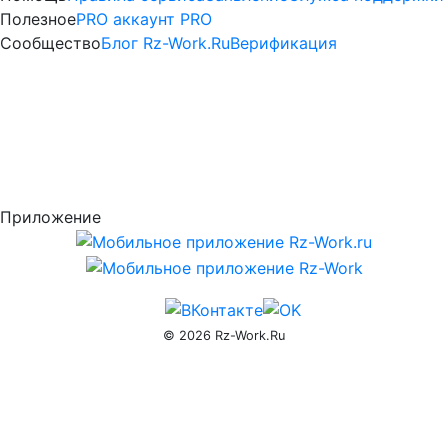
услуги
Полезное
PRO аккаунт
PRO
—
Сообщество
Блог Rz-Work.Ru
Верификация
Активация
PRO
доступа
rz-
Приложение
work.ru
© 2026 Rz-Work.Ru