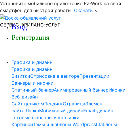
Установите мобильное приложение Rz-Work на свой
смартфон для быстрой работы!
Скачать
×
СЕРВИС ФРИЛАНС-УСЛУГ
Вход
Регистрация
Графика и дизайн
Графика и дизайн
Визитки
Отрисовка в векторе
Презентации
Баннеры и иконки
Статичный баннер
Анимированный баннер
Иконки
Веб-дизайн
Сайт целиком
Лендинг
Страница
Элемент
сайта
Шапка
Мобильный дизайн
Email-дизайн
Готовые шаблоны и картинки
Картинки
Темы и шаблоны Wordpress
Шаблоны