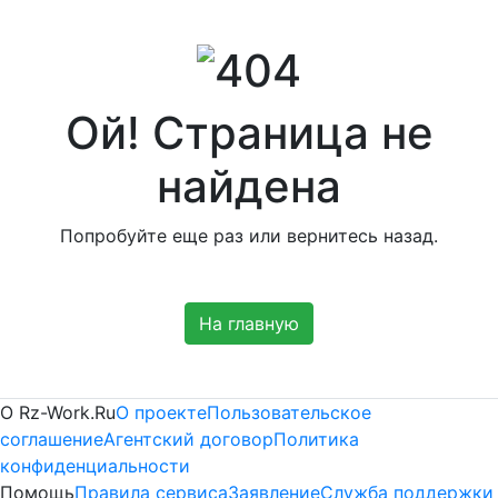
Ой! Страница не
найдена
Попробуйте еще раз или вернитесь назад.
На главную
Платные
О Rz-Work.Ru
О проекте
Пользовательское
соглашение
Агентский договор
Политика
информационные
конфиденциальности
Помощь
Правила сервиса
Заявление
Служба поддержки