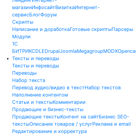
магазин
Инфосайт
Визитка
Интернет-
сервис
Блог
Форум
Скрипты
Написание и доработка
Готовые скрипты
Парсеры
Модули
1C
БИТРИКС
DLE
Drupal
Joomla
Megagroup
MODX
Openca
Тексты и переводы
Тексты и переводы
Переводы
Набор текста
Перевод аудио/видео в текст
Набор текстов
Наполнение контентом
Статьи и тексты
Комментарии
Продающие и бизнес-тексты
Продающие тексты
Контент на сайт
Бизнес SEO-
тексты
Описание товаров / услуг
Реклама и email
Редактирование и корректура