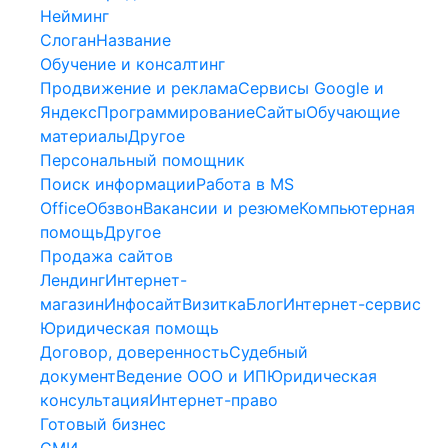
Нейминг
Слоган
Название
Обучение и консалтинг
Продвижение и реклама
Сервисы Google и
Яндекс
Программирование
Сайты
Обучающие
материалы
Другое
Персональный помощник
Поиск информации
Работа в MS
Office
Обзвон
Вакансии и резюме
Компьютерная
помощь
Другое
Продажа сайтов
Лендинг
Интернет-
магазин
Инфосайт
Визитка
Блог
Интернет-сервис
Юридическая помощь
Договор, доверенность
Судебный
документ
Ведение ООО и ИП
Юридическая
консультация
Интернет-право
Готовый бизнес
СМИ