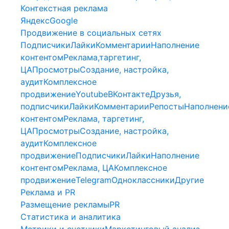
Контекстная реклама
Яндекс
Google
Продвижение в социальных сетях
Подписчики
Лайки
Комментарии
Наполнение
контентом
Реклама,таргетинг,
ЦА
Просмотры
Создание, настройка,
аудит
Комплексное
продвижение
Youtube
ВКонтакте
Друзья,
подписчики
Лайки
Комментарии
Репосты
Наполнени
контентом
Реклама, таргетинг,
ЦА
Просмотры
Создание, настройка,
аудит
Комплексное
продвижение
Подписчики
Лайки
Наполнение
контентом
Реклама, ЦА
Комплексное
продвижение
Telegram
Одноклассники
Другие
Реклама и PR
Размещение рекламы
PR
Статистика и аналитика
Метрики и счетчики
Маркетинговый анализ