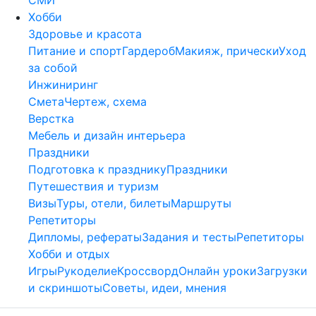
Хобби
Здоровье и красота
Питание и спорт
Гардероб
Макияж, прически
Уход
за собой
Инжиниринг
Смета
Чертеж, схема
Верстка
Мебель и дизайн интерьера
Праздники
Подготовка к празднику
Праздники
Путешествия и туризм
Визы
Туры, отели, билеты
Маршруты
Репетиторы
Дипломы, рефераты
Задания и тесты
Репетиторы
Хобби и отдых
Игры
Рукоделие
Кроссворд
Онлайн уроки
Загрузки
и скриншоты
Советы, идеи, мнения