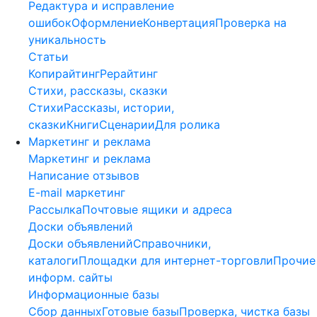
Редактура и исправление
ошибок
Оформление
Конвертация
Проверка на
уникальность
Статьи
Копирайтинг
Рерайтинг
Стихи, рассказы, сказки
Стихи
Рассказы, истории,
сказки
Книги
Сценарии
Для ролика
Маркетинг и реклама
Маркетинг и реклама
Написание отзывов
E-mail маркетинг
Рассылка
Почтовые ящики и адреса
Доски объявлений
Доски объявлений
Справочники,
каталоги
Площадки для интернет-торговли
Прочие
информ. сайты
Информационные базы
Сбор данных
Готовые базы
Проверка, чистка базы