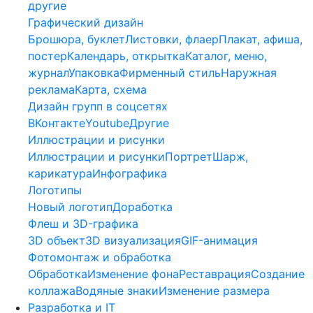
другие
Графический дизайн
Брошюра, буклет
Листовки, флаер
Плакат, афиша,
постер
Календарь, открытка
Каталог, меню,
журнал
Упаковка
Фирменный стиль
Наружная
реклама
Карта, схема
Дизайн групп в соцсетях
ВКонтакте
Youtube
Другие
Иллюстрации и рисунки
Иллюстрации и рисунки
Портрет
Шарж,
карикатура
Инфографика
Логотипы
Новый логотип
Доработка
Флеш и 3D-графика
3D объект
3D визуализация
GIF-анимация
Фотомонтаж и обработка
Обработка
Изменение фона
Реставрация
Создание
коллажа
Водяные знаки
Изменение размера
Разработка и IT