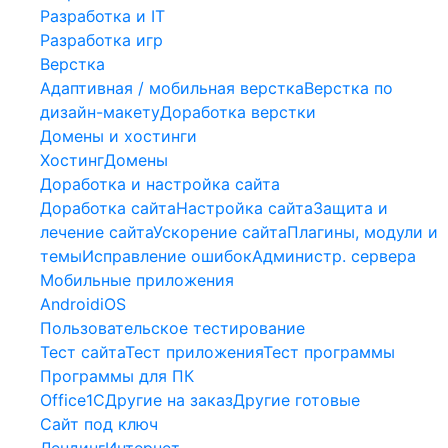
Разработка и IT
Разработка игр
Верстка
Адаптивная / мобильная верстка
Верстка по
дизайн-макету
Доработка верстки
Домены и хостинги
Хостинг
Домены
Доработка и настройка сайта
Доработка сайта
Настройка сайта
Защита и
лечение сайта
Ускорение сайта
Плагины, модули и
темы
Исправление ошибок
Администр. сервера
Мобильные приложения
Android
iOS
Пользовательское тестирование
Тест сайта
Тест приложения
Тест программы
Программы для ПК
Office
1С
Другие на заказ
Другие готовые
Сайт под ключ
Лендинг
Интернет-