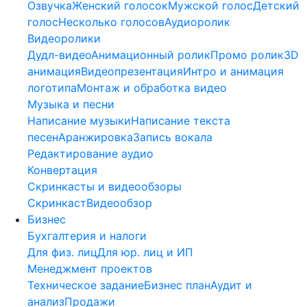
Озвучка
Женский голосок
Мужской голос
Детский
голос
Несколько голосов
Аудиоролик
Видеоролики
Дудл-видео
Анимационный ролик
Промо ролик
3D
анимация
Видеопрезентация
Интро и анимация
логотипа
Монтаж и обработка видео
Музыка и песни
Написание музыки
Написание текста
песен
Аранжировка
Запись вокала
Редактирование аудио
Конвертация
Скринкасты и видеообзоры
Скринкаст
Видеообзор
Бизнес
Бухгалтерия и налоги
Для физ. лиц
Для юр. лиц и ИП
Менеджмент проектов
Техническое задание
Бизнес план
Аудит и
анализ
Продажи