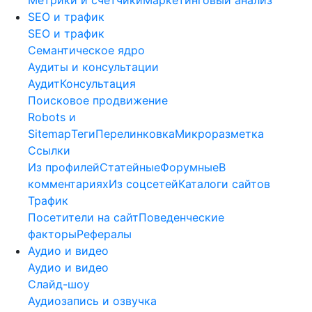
SEO и трафик
SEO и трафик
Семантическое ядро
Аудиты и консультации
Аудит
Консультация
Поисковое продвижение
Robots и
Sitemap
Теги
Перелинковка
Микроразметка
Ссылки
Из профилей
Статейные
Форумные
В
комментариях
Из соцсетей
Каталоги сайтов
Трафик
Посетители на сайт
Поведенческие
факторы
Рефералы
Аудио и видео
Аудио и видео
Слайд-шоу
Аудиозапись и озвучка