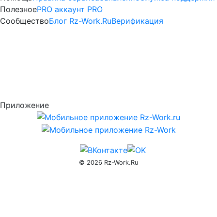
услуги
Полезное
PRO аккаунт
PRO
—
Сообщество
Блог Rz-Work.Ru
Верификация
Активация
PRO
доступа
rz-
Приложение
work.ru
© 2026 Rz-Work.Ru