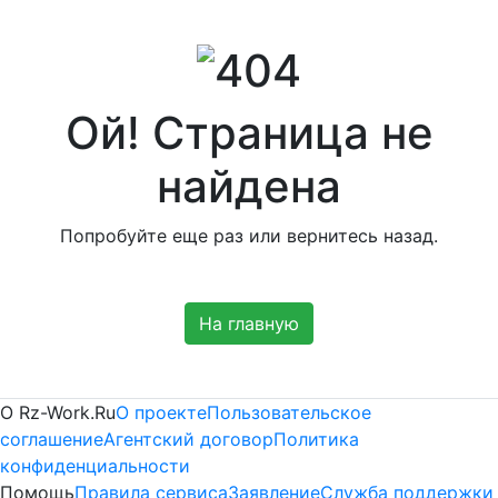
Ой! Страница не
найдена
Попробуйте еще раз или вернитесь назад.
На главную
Платные
О Rz-Work.Ru
О проекте
Пользовательское
соглашение
Агентский договор
Политика
информационные
конфиденциальности
Помощь
Правила сервиса
Заявление
Служба поддержки