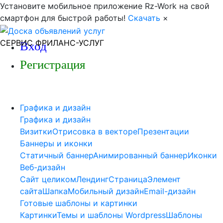
Установите мобильное приложение Rz-Work на свой
смартфон для быстрой работы!
Скачать
×
СЕРВИС ФРИЛАНС-УСЛУГ
Вход
Регистрация
Графика и дизайн
Графика и дизайн
Визитки
Отрисовка в векторе
Презентации
Баннеры и иконки
Статичный баннер
Анимированный баннер
Иконки
Веб-дизайн
Сайт целиком
Лендинг
Страница
Элемент
сайта
Шапка
Мобильный дизайн
Email-дизайн
Готовые шаблоны и картинки
Картинки
Темы и шаблоны Wordpress
Шаблоны