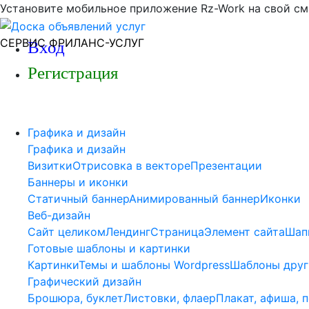
Установите мобильное приложение Rz-Work на свой см
СЕРВИС ФРИЛАНС-УСЛУГ
Вход
Регистрация
Графика и дизайн
Графика и дизайн
Визитки
Отрисовка в векторе
Презентации
Баннеры и иконки
Статичный баннер
Анимированный баннер
Иконки
Веб-дизайн
Сайт целиком
Лендинг
Страница
Элемент сайта
Шап
Готовые шаблоны и картинки
Картинки
Темы и шаблоны Wordpress
Шаблоны друг
Графический дизайн
Брошюра, буклет
Листовки, флаер
Плакат, афиша, 