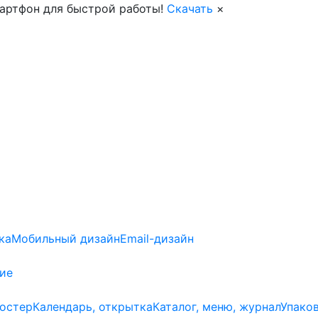
артфон для быстрой работы!
Скачать
×
ка
Мобильный дизайн
Email-дизайн
ие
постер
Календарь, открытка
Каталог, меню, журнал
Упако