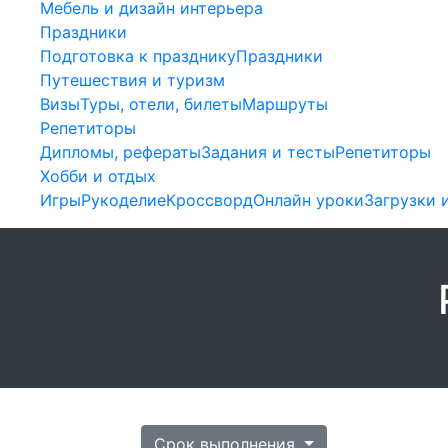
Мебель и дизайн интерьера
Праздники
Подготовка к празднику
Праздники
Путешествия и туризм
Визы
Туры, отели, билеты
Маршруты
Репетиторы
Дипломы, рефераты
Задания и тесты
Репетиторы
Хобби и отдых
Игры
Рукоделие
Кроссворд
Онлайн уроки
Загрузки 
Срок выполнения