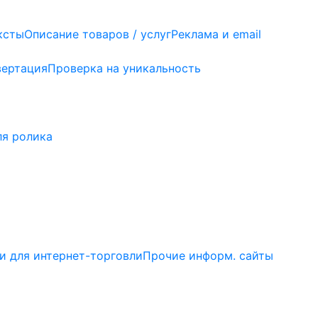
ксты
Описание товаров / услуг
Реклама и email
вертация
Проверка на уникальность
ля ролика
 для интернет-торговли
Прочие информ. сайты