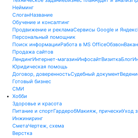
Нейминг
Слоган
Название
Обучение и консалтинг
Продвижение и реклама
Сервисы Google и Яндекс
Персональный помощник
Поиск информации
Работа в MS Office
Обзвон
Вакан
Продажа сайтов
Лендинг
Интернет-магазин
Инфосайт
Визитка
Блог
И
Юридическая помощь
Договор, доверенность
Судебный документ
Ведени
Готовый бизнес
СМИ
Хобби
Здоровье и красота
Питание и спорт
Гардероб
Макияж, прически
Уход з
Инжиниринг
Смета
Чертеж, схема
Верстка