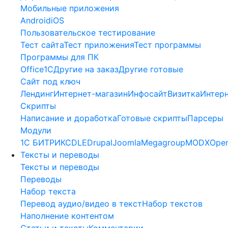
Мобильные приложения
Android
iOS
Пользовательское тестирование
Тест сайта
Тест приложения
Тест программы
Программы для ПК
Office
1С
Другие на заказ
Другие готовые
Сайт под ключ
Лендинг
Интернет-магазин
Инфосайт
Визитка
Интер
Скрипты
Написание и доработка
Готовые скрипты
Парсеры
Модули
1C БИТРИКС
DLE
Drupal
Joomla
Megagroup
MODX
Open
Тексты и переводы
Тексты и переводы
Переводы
Набор текста
Перевод аудио/видео в текст
Набор текстов
Наполнение контентом
Статьи и тексты
Комментарии