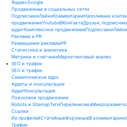
Яндекс
Google
Продвижение в социальных сетях
Подписчики
Лайки
Комментарии
Наполнение конте
продвижение
Youtube
ВКонтакте
Друзья, подписчик
аудит
Комплексное продвижение
Подписчики
Лайк
Реклама и PR
Размещение рекламы
PR
Статистика и аналитика
Метрики и счетчики
Маркетинговый анализ
SEO и трафик
SEO и трафик
Семантическое ядро
Аудиты и консультации
Аудит
Консультация
Поисковое продвижение
Robots и Sitemap
Теги
Перелинковка
Микроразметк
Ссылки
Из профилей
Статейные
Форумные
В комментариях
Трафик