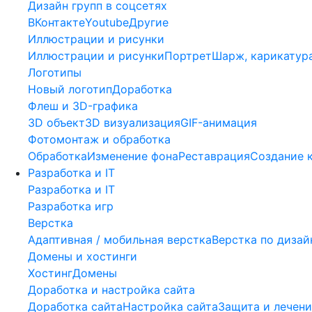
Дизайн групп в соцсетях
ВКонтакте
Youtube
Другие
Иллюстрации и рисунки
Иллюстрации и рисунки
Портрет
Шарж, карикатур
Логотипы
Новый логотип
Доработка
Флеш и 3D-графика
3D объект
3D визуализация
GIF-анимация
Фотомонтаж и обработка
Обработка
Изменение фона
Реставрация
Создание 
Разработка и IT
Разработка и IT
Разработка игр
Верстка
Адаптивная / мобильная верстка
Верстка по дизай
Домены и хостинги
Хостинг
Домены
Доработка и настройка сайта
Доработка сайта
Настройка сайта
Защита и лечени