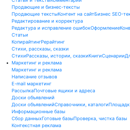
Продающие и бизнес-тексты
Продающие тексты
Контент на сайт
Бизнес SEO-те
Редактирование и корректура
Редактура и исправление ошибок
Оформление
Кон
Статьи
Копирайтинг
Рерайтинг
Стихи, рассказы, сказки
Стихи
Рассказы, истории, сказки
Книги
Сценарии
Д
Маркетинг и реклама
Маркетинг и реклама
Написание отзывов
E-mail маркетинг
Рассылка
Почтовые ящики и адреса
Доски объявлений
Доски объявлений
Справочники, каталоги
Площадки
Информационные базы
Сбор данных
Готовые базы
Проверка, чистка базы
Контекстная реклама