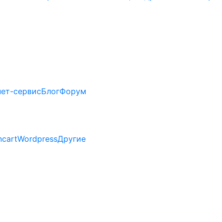
нет-сервис
Блог
Форум
cart
Wordpress
Другие