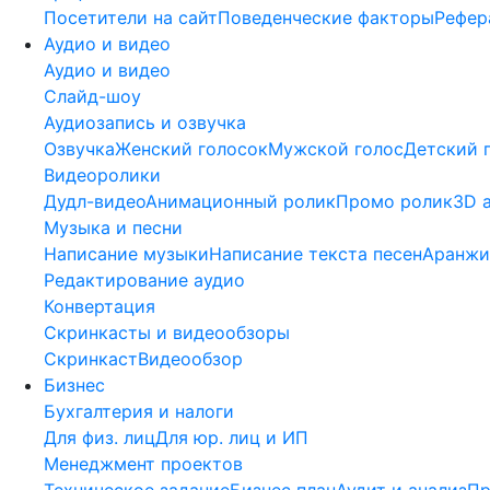
Посетители на сайт
Поведенческие факторы
Рефер
Аудио и видео
Аудио и видео
Слайд-шоу
Аудиозапись и озвучка
Озвучка
Женский голосок
Мужской голос
Детский 
Видеоролики
Дудл-видео
Анимационный ролик
Промо ролик
3D 
Музыка и песни
Написание музыки
Написание текста песен
Аранжи
Редактирование аудио
Конвертация
Скринкасты и видеообзоры
Скринкаст
Видеообзор
Бизнес
Бухгалтерия и налоги
Для физ. лиц
Для юр. лиц и ИП
Менеджмент проектов
Техническое задание
Бизнес план
Аудит и анализ
П