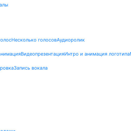
алы
голос
Несколько голосов
Аудиоролик
анимация
Видеопрезентация
Интро и анимация логотипа
ровка
Запись вокала
родажи