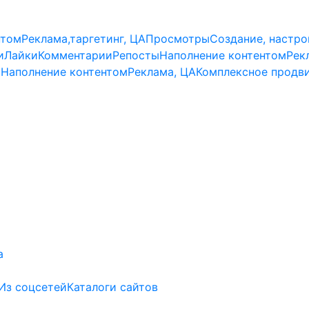
нтом
Реклама,таргетинг, ЦА
Просмотры
Создание, настро
и
Лайки
Комментарии
Репосты
Наполнение контентом
Рек
и
Наполнение контентом
Реклама, ЦА
Комплексное продв
а
Из соцсетей
Каталоги сайтов