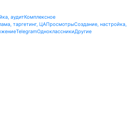
йка, аудит
Комплексное
лама, таргетинг, ЦА
Просмотры
Создание, настройка,
ижение
Telegram
Одноклассники
Другие