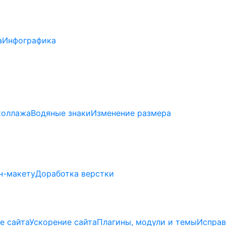
а
Инфографика
коллажа
Водяные знаки
Изменение размера
н-макету
Доработка верстки
е сайта
Ускорение сайта
Плагины, модули и темы
Исправ