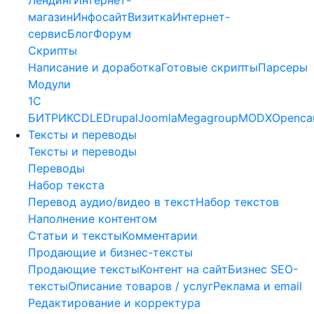
магазин
Инфосайт
Визитка
Интернет-
сервис
Блог
Форум
Скрипты
Написание и доработка
Готовые скрипты
Парсеры
Модули
1C
БИТРИКС
DLE
Drupal
Joomla
Megagroup
MODX
Openca
Тексты и переводы
Тексты и переводы
Переводы
Набор текста
Перевод аудио/видео в текст
Набор текстов
Наполнение контентом
Статьи и тексты
Комментарии
Продающие и бизнес-тексты
Продающие тексты
Контент на сайт
Бизнес SEO-
тексты
Описание товаров / услуг
Реклама и email
Редактирование и корректура