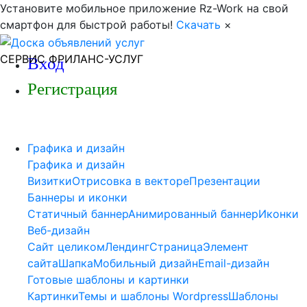
Установите мобильное приложение Rz-Work на свой
смартфон для быстрой работы!
Скачать
×
СЕРВИС ФРИЛАНС-УСЛУГ
Вход
Регистрация
Графика и дизайн
Графика и дизайн
Визитки
Отрисовка в векторе
Презентации
Баннеры и иконки
Статичный баннер
Анимированный баннер
Иконки
Веб-дизайн
Сайт целиком
Лендинг
Страница
Элемент
сайта
Шапка
Мобильный дизайн
Email-дизайн
Готовые шаблоны и картинки
Картинки
Темы и шаблоны Wordpress
Шаблоны