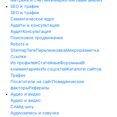
SEO и трафик
SEO и трафик
Семантическое ядро
Аудиты и консультации
Аудит
Консультация
Поисковое продвижение
Robots и
Sitemap
Теги
Перелинковка
Микроразметка
Ссылки
Из профилей
Статейные
Форумные
В
комментариях
Из соцсетей
Каталоги сайтов
Трафик
Посетители на сайт
Поведенческие
факторы
Рефералы
Аудио и видео
Аудио и видео
Слайд-шоу
Аудиозапись и озвучка