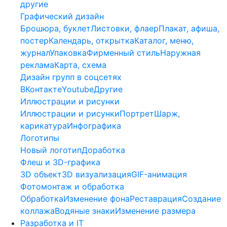
другие
Графический дизайн
Брошюра, буклет
Листовки, флаер
Плакат, афиша,
постер
Календарь, открытка
Каталог, меню,
журнал
Упаковка
Фирменный стиль
Наружная
реклама
Карта, схема
Дизайн групп в соцсетях
ВКонтакте
Youtube
Другие
Иллюстрации и рисунки
Иллюстрации и рисунки
Портрет
Шарж,
карикатура
Инфографика
Логотипы
Новый логотип
Доработка
Флеш и 3D-графика
3D объект
3D визуализация
GIF-анимация
Фотомонтаж и обработка
Обработка
Изменение фона
Реставрация
Создание
коллажа
Водяные знаки
Изменение размера
Разработка и IT