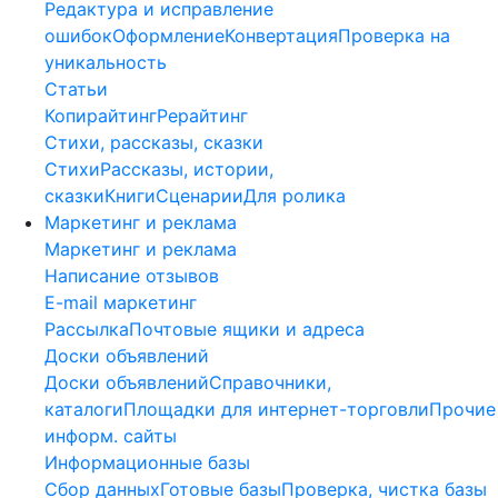
Редактура и исправление
ошибок
Оформление
Конвертация
Проверка на
уникальность
Статьи
Копирайтинг
Рерайтинг
Стихи, рассказы, сказки
Стихи
Рассказы, истории,
сказки
Книги
Сценарии
Для ролика
Маркетинг и реклама
Маркетинг и реклама
Написание отзывов
E-mail маркетинг
Рассылка
Почтовые ящики и адреса
Доски объявлений
Доски объявлений
Справочники,
каталоги
Площадки для интернет-торговли
Прочие
информ. сайты
Информационные базы
Сбор данных
Готовые базы
Проверка, чистка базы