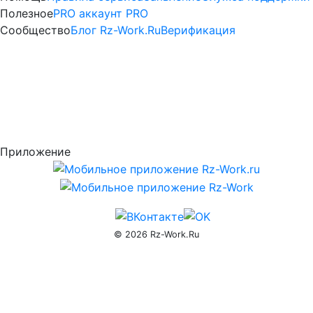
услуги
Полезное
PRO аккаунт
PRO
—
Сообщество
Блог Rz-Work.Ru
Верификация
Активация
PRO
доступа
rz-
Приложение
work.ru
© 2026 Rz-Work.Ru