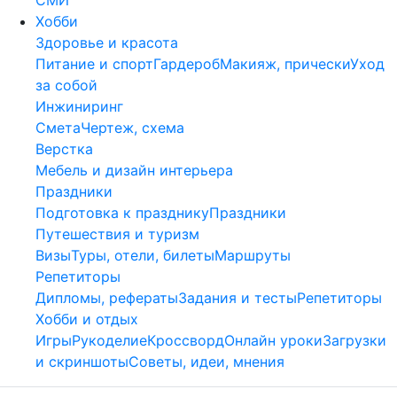
Хобби
Здоровье и красота
Питание и спорт
Гардероб
Макияж, прически
Уход
за собой
Инжиниринг
Смета
Чертеж, схема
Верстка
Мебель и дизайн интерьера
Праздники
Подготовка к празднику
Праздники
Путешествия и туризм
Визы
Туры, отели, билеты
Маршруты
Репетиторы
Дипломы, рефераты
Задания и тесты
Репетиторы
Хобби и отдых
Игры
Рукоделие
Кроссворд
Онлайн уроки
Загрузки
и скриншоты
Советы, идеи, мнения