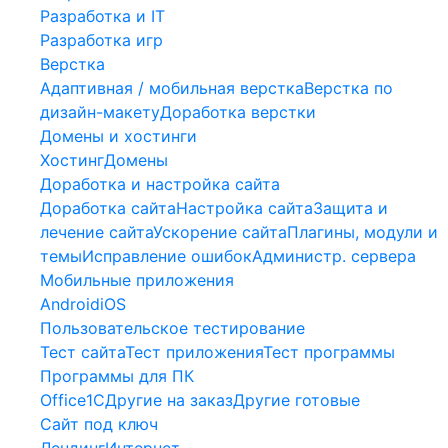
Разработка и IT
Разработка игр
Верстка
Адаптивная / мобильная верстка
Верстка по
дизайн-макету
Доработка верстки
Домены и хостинги
Хостинг
Домены
Доработка и настройка сайта
Доработка сайта
Настройка сайта
Защита и
лечение сайта
Ускорение сайта
Плагины, модули и
темы
Исправление ошибок
Администр. сервера
Мобильные приложения
Android
iOS
Пользовательское тестирование
Тест сайта
Тест приложения
Тест программы
Программы для ПК
Office
1С
Другие на заказ
Другие готовые
Сайт под ключ
Лендинг
Интернет-