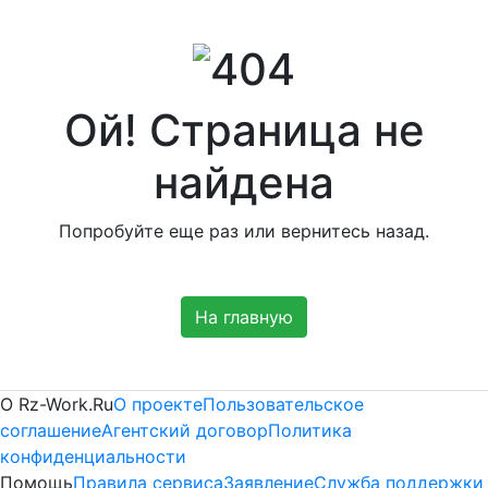
Ой! Страница не
найдена
Попробуйте еще раз или вернитесь назад.
На главную
Платные
О Rz-Work.Ru
О проекте
Пользовательское
соглашение
Агентский договор
Политика
информационные
конфиденциальности
Помощь
Правила сервиса
Заявление
Служба поддержки