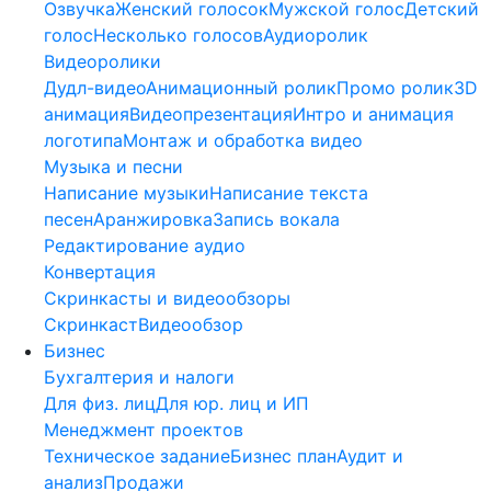
Озвучка
Женский голосок
Мужской голос
Детский
голос
Несколько голосов
Аудиоролик
Видеоролики
Дудл-видео
Анимационный ролик
Промо ролик
3D
анимация
Видеопрезентация
Интро и анимация
логотипа
Монтаж и обработка видео
Музыка и песни
Написание музыки
Написание текста
песен
Аранжировка
Запись вокала
Редактирование аудио
Конвертация
Скринкасты и видеообзоры
Скринкаст
Видеообзор
Бизнес
Бухгалтерия и налоги
Для физ. лиц
Для юр. лиц и ИП
Менеджмент проектов
Техническое задание
Бизнес план
Аудит и
анализ
Продажи