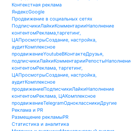
Контекстная реклама
Яндекс
Google
Продвижение в социальных сетях
Подписчики
Лайки
Комментарии
Наполнение
контентом
Реклама,таргетинг,
ЦА
Просмотры
Создание, настройка,
аудит
Комплексное
продвижение
Youtube
ВКонтакте
Друзья,
подписчики
Лайки
Комментарии
Репосты
Наполнени
контентом
Реклама, таргетинг,
ЦА
Просмотры
Создание, настройка,
аудит
Комплексное
продвижение
Подписчики
Лайки
Наполнение
контентом
Реклама, ЦА
Комплексное
продвижение
Telegram
Одноклассники
Другие
Реклама и PR
Размещение рекламы
PR
Статистика и аналитика
Метрики и счетчики
Маркетинговый анализ