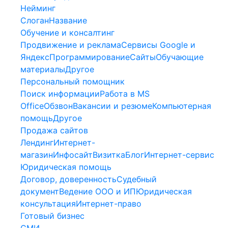
Нейминг
Слоган
Название
Обучение и консалтинг
Продвижение и реклама
Сервисы Google и
Яндекс
Программирование
Сайты
Обучающие
материалы
Другое
Персональный помощник
Поиск информации
Работа в MS
Office
Обзвон
Вакансии и резюме
Компьютерная
помощь
Другое
Продажа сайтов
Лендинг
Интернет-
магазин
Инфосайт
Визитка
Блог
Интернет-сервис
Юридическая помощь
Договор, доверенность
Судебный
документ
Ведение ООО и ИП
Юридическая
консультация
Интернет-право
Готовый бизнес
СМИ