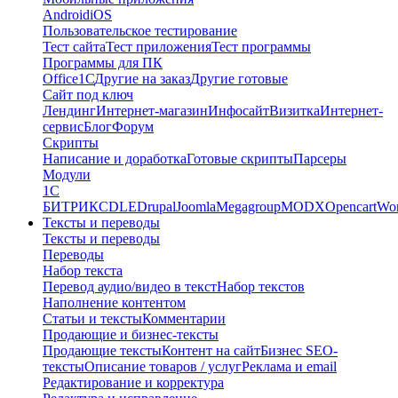
Android
iOS
Пользовательское тестирование
Тест сайта
Тест приложения
Тест программы
Программы для ПК
Office
1С
Другие на заказ
Другие готовые
Сайт под ключ
Лендинг
Интернет-магазин
Инфосайт
Визитка
Интернет-
сервис
Блог
Форум
Скрипты
Написание и доработка
Готовые скрипты
Парсеры
Модули
1C
БИТРИКС
DLE
Drupal
Joomla
Megagroup
MODX
Opencart
Wor
Тексты и переводы
Тексты и переводы
Переводы
Набор текста
Перевод аудио/видео в текст
Набор текстов
Наполнение контентом
Статьи и тексты
Комментарии
Продающие и бизнес-тексты
Продающие тексты
Контент на сайт
Бизнес SEO-
тексты
Описание товаров / услуг
Реклама и email
Редактирование и корректура