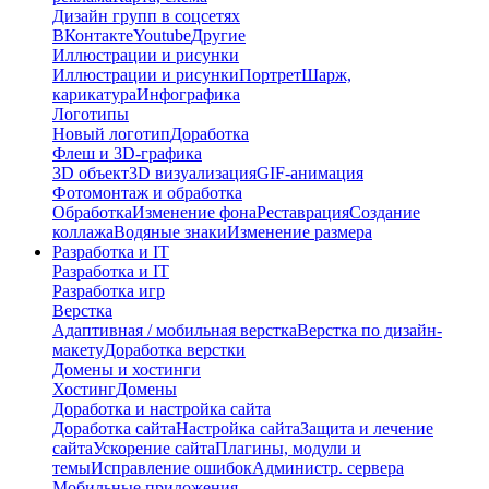
Дизайн групп в соцсетях
ВКонтакте
Youtube
Другие
Иллюстрации и рисунки
Иллюстрации и рисунки
Портрет
Шарж,
карикатура
Инфографика
Логотипы
Новый логотип
Доработка
Флеш и 3D-графика
3D объект
3D визуализация
GIF-анимация
Фотомонтаж и обработка
Обработка
Изменение фона
Реставрация
Создание
коллажа
Водяные знаки
Изменение размера
Разработка и IT
Разработка и IT
Разработка игр
Верстка
Адаптивная / мобильная верстка
Верстка по дизайн-
макету
Доработка верстки
Домены и хостинги
Хостинг
Домены
Доработка и настройка сайта
Доработка сайта
Настройка сайта
Защита и лечение
сайта
Ускорение сайта
Плагины, модули и
темы
Исправление ошибок
Администр. сервера
Мобильные приложения