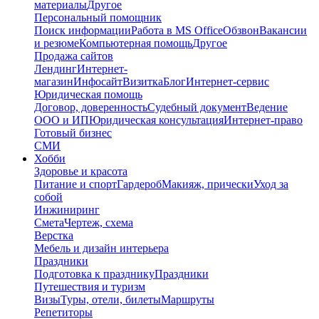
материалы
Другое
Персональный помощник
Поиск информации
Работа в MS Office
Обзвон
Вакансии
и резюме
Компьютерная помощь
Другое
Продажа сайтов
Лендинг
Интернет-
магазин
Инфосайт
Визитка
Блог
Интернет-сервис
Юридическая помощь
Договор, доверенность
Судебный документ
Ведение
ООО и ИП
Юридическая консультация
Интернет-право
Готовый бизнес
СМИ
Хобби
Здоровье и красота
Питание и спорт
Гардероб
Макияж, прически
Уход за
собой
Инжиниринг
Смета
Чертеж, схема
Верстка
Мебель и дизайн интерьера
Праздники
Подготовка к празднику
Праздники
Путешествия и туризм
Визы
Туры, отели, билеты
Маршруты
Репетиторы