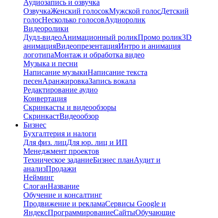
Аудиозапись и озвучка
Озвучка
Женский голосок
Мужской голос
Детский
голос
Несколько голосов
Аудиоролик
Видеоролики
Дудл-видео
Анимационный ролик
Промо ролик
3D
анимация
Видеопрезентация
Интро и анимация
логотипа
Монтаж и обработка видео
Музыка и песни
Написание музыки
Написание текста
песен
Аранжировка
Запись вокала
Редактирование аудио
Конвертация
Скринкасты и видеообзоры
Скринкаст
Видеообзор
Бизнес
Бухгалтерия и налоги
Для физ. лиц
Для юр. лиц и ИП
Менеджмент проектов
Техническое задание
Бизнес план
Аудит и
анализ
Продажи
Нейминг
Слоган
Название
Обучение и консалтинг
Продвижение и реклама
Сервисы Google и
Яндекс
Программирование
Сайты
Обучающие