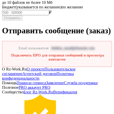
до 10 файлов не более 10 Мб
Бюджет
(указывается по желанию)
по желанию
₽
Отправить
Отправить сообщение (заказ)
Email пользователя:
hidden_email@domain.com
Подключить ПРО для отправки сообщений и просмотра
контактов
О Rz-Work.Ru
О проекте
Пользовательское
соглашение
Агентский договор
Политика
Платные
конфиденциальности
информационные
Помощь
Правила сервиса
Заявление
Служба поддержки
Полезное
PRO аккаунт
PRO
услуги
Сообщество
Блог Rz-Work.Ru
Верификация
—
Активация
PRO