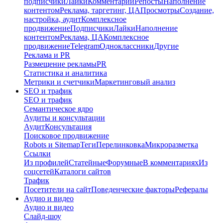
подписчики
Лайки
Комментарии
Репосты
Наполнение
контентом
Реклама, таргетинг, ЦА
Просмотры
Создание,
настройка, аудит
Комплексное
продвижение
Подписчики
Лайки
Наполнение
контентом
Реклама, ЦА
Комплексное
продвижение
Telegram
Одноклассники
Другие
Реклама и PR
Размещение рекламы
PR
Статистика и аналитика
Метрики и счетчики
Маркетинговый анализ
SEO и трафик
SEO и трафик
Семантическое ядро
Аудиты и консультации
Аудит
Консультация
Поисковое продвижение
Robots и Sitemap
Теги
Перелинковка
Микроразметка
Ссылки
Из профилей
Статейные
Форумные
В комментариях
Из
соцсетей
Каталоги сайтов
Трафик
Посетители на сайт
Поведенческие факторы
Рефералы
Аудио и видео
Аудио и видео
Слайд-шоу