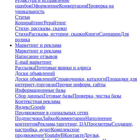
Редактура и исправление
ошибок
Оформление
Конвертация
Проверка на
уникальность
Статьи
Копирайтинг
Рерайтинг
Стихи, рассказы, сказки
Стихи
Рассказы, истории, сказки
Книги
Сценарии
Для
ролика
Маркетинг и реклама
Маркетинг и реклама
Написание отзывов
E-mail маркетинг
Рассылка
Почтовые ящики и адреса
Доски объявлений
Доски объявлений
Справочники, каталоги
Площадки для
интернет-торговли
Прочие информ. сайты
Информационные базы
Сбор данных
Готовые базы
Проверка, чистка базы
Контекстная реклама
Яндекс
Google
Продвижение в социальных сетях
Подписчики
Лайки
Комментарии
Наполнение
контентом
Реклама,таргетинг, ЦА
Просмотры
Создание,
настройка, аудит
Комплексное
продвижение
Youtube
ВКонтакте
Друзья,