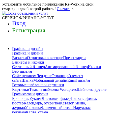
Установите мобильное приложение Rz-Work на свой
смартфон для быстрой работы!
Скачать
×
СЕРВИС ФРИЛАНС-УСЛУГ
Вход
Регистрация
Графика и дизайн
Графика и дизайн
Визитки
Отрисовка в векторе
Презентации
Баннеры и иконки
Статичный баннер
Анимированный баннер
Иконки
Веб-дизайн
Сайт целиком
Лендинг
Страница
Элемент
сайта
Шапка
Мобильный дизайн
Email-дизайн
Готовые шаблоны и картинки
Картинки
Темы и шаблоны Wordpress
Шаблоны другие
Графический дизайн
Брошюра, буклет
Листовки, флаер
Плакат, афиша,
постер
Календарь, открытка
Каталог, меню,
журнал
Упаковка
Фирменный стиль
Наружная
реклама
Карта, схема