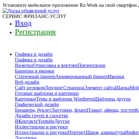
Установите мобильное приложение Rz-Work на свой смартфон 
СЕРВИС ФРИЛАНС-УСЛУГ
Вход
Регистрация
Графика и дизайн
Графика и дизайн
Визитки
Отрисовка в векторе
Презентации
Баннеры и иконки
Статичный баннер
Анимированный баннер
Иконки
Веб-дизайн
Сайт целиком
Лендинг
Страница
Элемент сайта
Шапка
Моб
Готовые шаблоны и картинки
Картинки
Темы и шаблоны Wordpress
Шаблоны другие
Графический дизайн
Брошюра, буклет
Листовки, флаер
Плакат, афиша, постер
К
Дизайн групп в соцсетях
ВКонтакте
Youtube
Другие
Иллюстрации и рисунки
Иллюстрации и рисунки
Портрет
Шарж, карикатура
Инфог
Логотипы