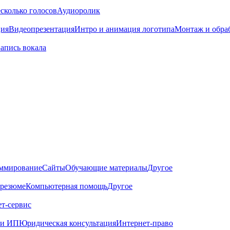
сколько голосов
Аудиоролик
ция
Видеопрезентация
Интро и анимация логотипа
Монтаж и обра
Запись вокала
ммирование
Сайты
Обучающие материалы
Другое
 резюме
Компьютерная помощь
Другое
т-сервис
 и ИП
Юридическая консультация
Интернет-право