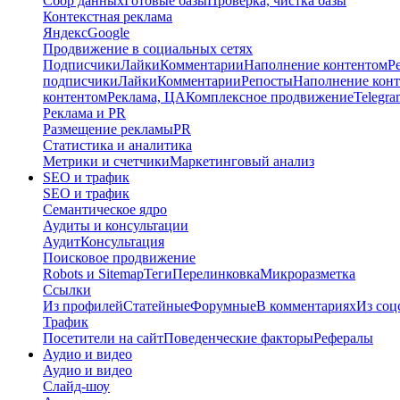
Сбор данных
Готовые базы
Проверка, чистка базы
Контекстная реклама
Яндекс
Google
Продвижение в социальных сетях
Подписчики
Лайки
Комментарии
Наполнение контентом
Р
подписчики
Лайки
Комментарии
Репосты
Наполнение кон
контентом
Реклама, ЦА
Комплексное продвижение
Telegra
Реклама и PR
Размещение рекламы
PR
Статистика и аналитика
Метрики и счетчики
Маркетинговый анализ
SEO и трафик
SEO и трафик
Семантическое ядро
Аудиты и консультации
Аудит
Консультация
Поисковое продвижение
Robots и Sitemap
Теги
Перелинковка
Микроразметка
Ссылки
Из профилей
Статейные
Форумные
В комментариях
Из соц
Трафик
Посетители на сайт
Поведенческие факторы
Рефералы
Аудио и видео
Аудио и видео
Слайд-шоу