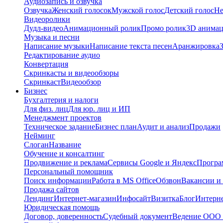
Аудиозапись и озвучка
Озвучка
Женский голосок
Мужской голос
Детский голос
Не
Видеоролики
Дудл-видео
Анимационный ролик
Промо ролик
3D анима
Музыка и песни
Написание музыки
Написание текста песен
Аранжировка
Редактирование аудио
Конвертация
Скринкасты и видеообзоры
Скринкаст
Видеообзор
Бизнес
Бухгалтерия и налоги
Для физ. лиц
Для юр. лиц и ИП
Менеджмент проектов
Техническое задание
Бизнес план
Аудит и анализ
Продажи
Нейминг
Слоган
Название
Обучение и консалтинг
Продвижение и реклама
Сервисы Google и Яндекс
Програ
Персональный помощник
Поиск информации
Работа в MS Office
Обзвон
Вакансии и
Продажа сайтов
Лендинг
Интернет-магазин
Инфосайт
Визитка
Блог
Интерне
Юридическая помощь
Договор, доверенность
Судебный документ
Ведение ООО