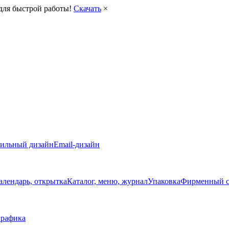
для быстрой работы!
Скачать
×
ильный дизайн
Email-дизайн
алендарь, открытка
Каталог, меню, журнал
Упаковка
Фирменный с
рафика