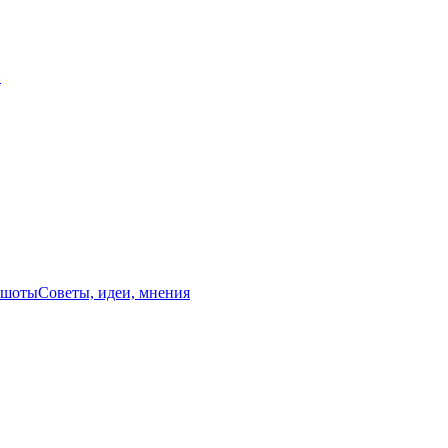
й
ншоты
Советы, идеи, мнения