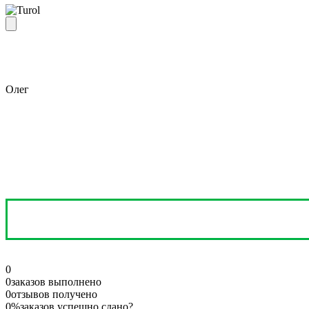
Олег
0
0
заказов выполнено
0
отзывов получено
0%
заказов успешно сдано
?