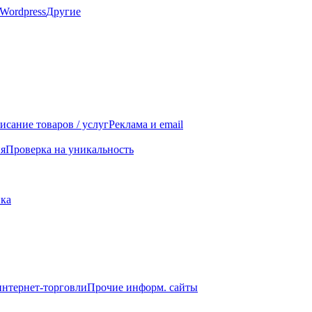
Wordpress
Другие
исание товаров / услуг
Реклама и email
я
Проверка на уникальность
ика
интернет-торговли
Прочие информ. сайты