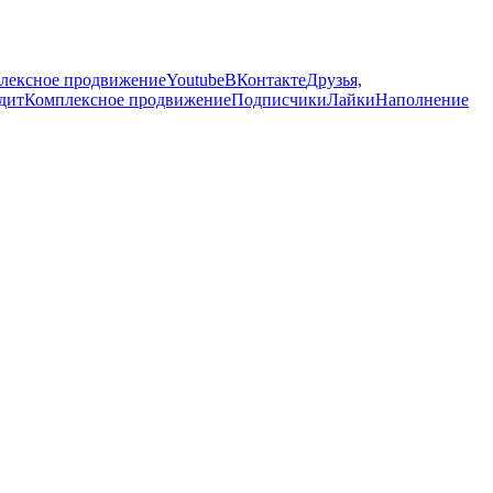
лексное продвижение
Youtube
ВКонтакте
Друзья,
удит
Комплексное продвижение
Подписчики
Лайки
Наполнение