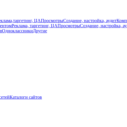
еклама,таргетинг, ЦА
Просмотры
Создание, настройка, аудит
Комп
тентом
Реклама, таргетинг, ЦА
Просмотры
Создание, настройка, а
m
Одноклассники
Другие
сетей
Каталоги сайтов