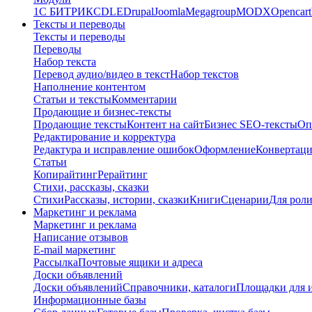
1C БИТРИКС
DLE
Drupal
Joomla
Megagroup
MODX
Opencart
Тексты и переводы
Тексты и переводы
Переводы
Набор текста
Перевод аудио/видео в текст
Набор текстов
Наполнение контентом
Статьи и тексты
Комментарии
Продающие и бизнес-тексты
Продающие тексты
Контент на сайт
Бизнес SEO-тексты
Оп
Редактирование и корректура
Редактура и исправление ошибок
Оформление
Конвертаци
Статьи
Копирайтинг
Рерайтинг
Стихи, рассказы, сказки
Стихи
Рассказы, истории, сказки
Книги
Сценарии
Для рол
Маркетинг и реклама
Маркетинг и реклама
Написание отзывов
E-mail маркетинг
Рассылка
Почтовые ящики и адреса
Доски объявлений
Доски объявлений
Справочники, каталоги
Площадки для 
Информационные базы