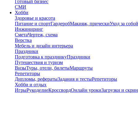
Готовый бизнес
СМИ
Хобби
Здоровье и красота
Питание и спорт
Гардероб
Макияж, прически
Уход за собо
Инжиниринг
Смета
Чертеж, схема
Верстка
Мебель и дизайн интерьера
Праздники
Подготовка к празднику
Праздники
Путешествия и туризм
Визы
Туры, отели, билеты
Маршруты
Репетиторы
Дипломы, рефераты
Задания и тесты
Репетиторы
Хобби и отдых
Игры
Рукоделие
Кроссворд
Онлайн уроки
Загрузки и скри