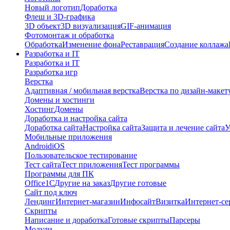
Новый логотип
Доработка
Флеш и 3D-графика
3D объект
3D визуализация
GIF-анимация
Фотомонтаж и обработка
Обработка
Изменение фона
Реставрация
Создание коллажа
Разработка и IT
Разработка и IT
Разработка игр
Верстка
Адаптивная / мобильная верстка
Верстка по дизайн-макет
Домены и хостинги
Хостинг
Домены
Доработка и настройка сайта
Доработка сайта
Настройка сайта
Защита и лечение сайта
У
Мобильные приложения
Android
iOS
Пользовательское тестирование
Тест сайта
Тест приложения
Тест программы
Программы для ПК
Office
1С
Другие на заказ
Другие готовые
Сайт под ключ
Лендинг
Интернет-магазин
Инфосайт
Визитка
Интернет-се
Скрипты
Написание и доработка
Готовые скрипты
Парсеры
Модули