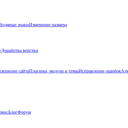
Водяные знаки
Изменение размера
у
Доработка верстки
скорение сайта
Плагины, модули и темы
Исправление ошибок
Адм
рвис
Блог
Форум