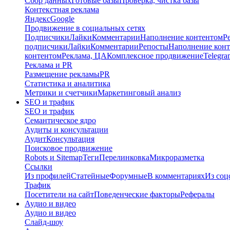
Сбор данных
Готовые базы
Проверка, чистка базы
Контекстная реклама
Яндекс
Google
Продвижение в социальных сетях
Подписчики
Лайки
Комментарии
Наполнение контентом
Р
подписчики
Лайки
Комментарии
Репосты
Наполнение кон
контентом
Реклама, ЦА
Комплексное продвижение
Telegra
Реклама и PR
Размещение рекламы
PR
Статистика и аналитика
Метрики и счетчики
Маркетинговый анализ
SEO и трафик
SEO и трафик
Семантическое ядро
Аудиты и консультации
Аудит
Консультация
Поисковое продвижение
Robots и Sitemap
Теги
Перелинковка
Микроразметка
Ссылки
Из профилей
Статейные
Форумные
В комментариях
Из соц
Трафик
Посетители на сайт
Поведенческие факторы
Рефералы
Аудио и видео
Аудио и видео
Слайд-шоу