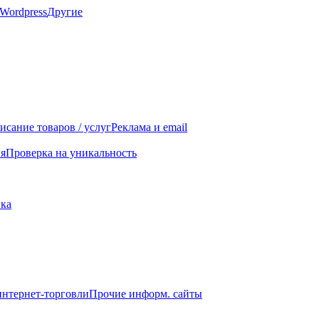
Wordpress
Другие
исание товаров / услуг
Реклама и email
я
Проверка на уникальность
ика
интернет-торговли
Прочие информ. сайты