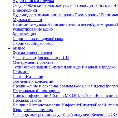
Аудиозапись и озвучка
Озвучка
Женский голосок
Мужской голос
Детский голос
Не
Видеоролики
Дудл-видео
Анимационный ролик
Промо ролик
3D анима
Музыка и песни
Написание музыки
Написание текста песен
Аранжировка
Редактирование аудио
Конвертация
Скринкасты и видеообзоры
Скринкаст
Видеообзор
Бизнес
Бухгалтерия и налоги
Для физ. лиц
Для юр. лиц и ИП
Менеджмент проектов
Техническое задание
Бизнес план
Аудит и анализ
Продажи
Нейминг
Слоган
Название
Обучение и консалтинг
Продвижение и реклама
Сервисы Google и Яндекс
Програ
Персональный помощник
Поиск информации
Работа в MS Office
Обзвон
Вакансии и
Продажа сайтов
Лендинг
Интернет-магазин
Инфосайт
Визитка
Блог
Интерне
Юридическая помощь
Договор, доверенность
Судебный документ
Ведение ООО