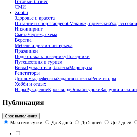
Готовый бизнес
СМИ
Хобби
Здоровье и красота
Питание и спорт
Гардероб
Макияж, прически
Уход за собо
Инжиниринг
Смета
Чертеж, схема
Верстка
Мебель и дизайн интерьера
Праздники
Подготовка к празднику
Праздники
Путешествия и туризм
Визы
Туры, отели, билеты
Маршруты
Репетиторы
Дипломы, рефераты
Задания и тесты
Репетиторы
Хобби и отдых
Игры
Рукоделие
Кроссворд
Онлайн уроки
Загрузки и скри
Публикация
Срок выполнения
Максиум сутки
До 3 дней
До 5 дней
До 7 дней