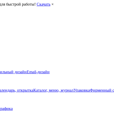
для быстрой работы!
Скачать
×
ильный дизайн
Email-дизайн
алендарь, открытка
Каталог, меню, журнал
Упаковка
Фирменный с
рафика