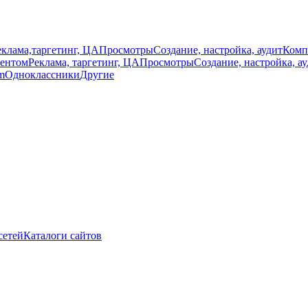
еклама,таргетинг, ЦА
Просмотры
Создание, настройка, аудит
Комп
тентом
Реклама, таргетинг, ЦА
Просмотры
Создание, настройка, а
m
Одноклассники
Другие
сетей
Каталоги сайтов