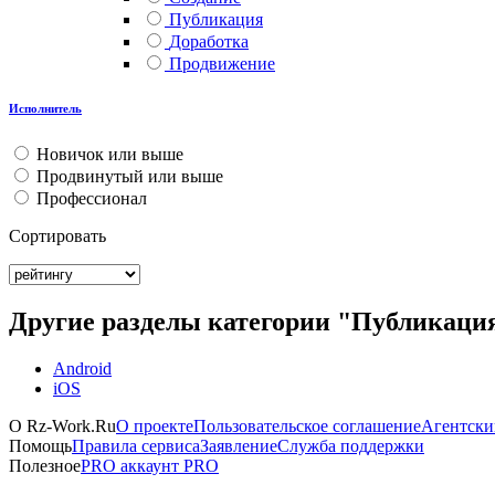
Публикация
Доработка
Продвижение
Исполнитель
Новичок или выше
Продвинутый или выше
Профессионал
Сортировать
Другие разделы категории "Публикаци
Android
iOS
О Rz-Work.Ru
О проекте
Пользовательское соглашение
Агентски
Помощь
Правила сервиса
Заявление
Служба поддержки
Платные
Полезное
PRO аккаунт
PRO
информационные