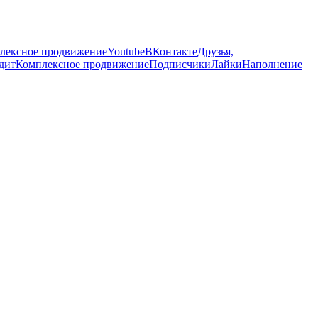
лексное продвижение
Youtube
ВКонтакте
Друзья,
удит
Комплексное продвижение
Подписчики
Лайки
Наполнение