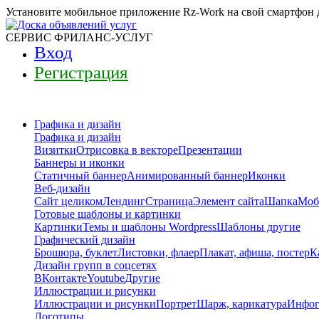
Установите мобильное приложение Rz-Work на свой смартфон 
СЕРВИС ФРИЛАНС-УСЛУГ
Вход
Регистрация
Графика и дизайн
Графика и дизайн
Визитки
Отрисовка в векторе
Презентации
Баннеры и иконки
Статичный баннер
Анимированный баннер
Иконки
Веб-дизайн
Сайт целиком
Лендинг
Страница
Элемент сайта
Шапка
Моб
Готовые шаблоны и картинки
Картинки
Темы и шаблоны Wordpress
Шаблоны другие
Графический дизайн
Брошюра, буклет
Листовки, флаер
Плакат, афиша, постер
К
Дизайн групп в соцсетях
ВКонтакте
Youtube
Другие
Иллюстрации и рисунки
Иллюстрации и рисунки
Портрет
Шарж, карикатура
Инфог
Логотипы