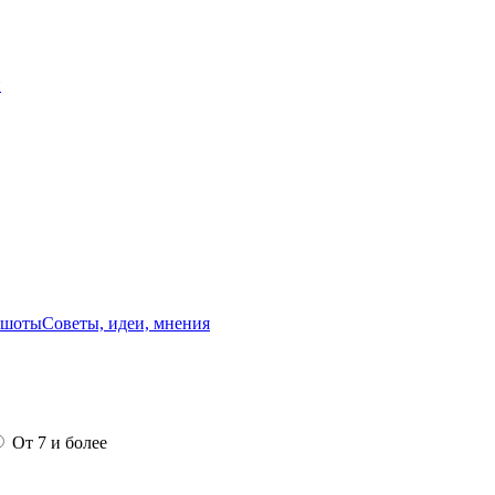
й
ншоты
Советы, идеи, мнения
От 7 и более