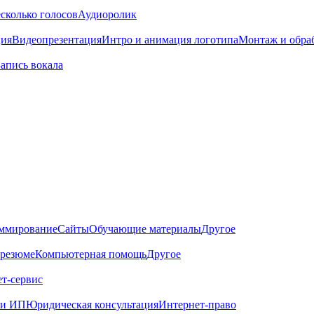
сколько голосов
Аудиоролик
ция
Видеопрезентация
Интро и анимация логотипа
Монтаж и обра
Запись вокала
ммирование
Сайты
Обучающие материалы
Другое
 резюме
Компьютерная помощь
Другое
т-сервис
 и ИП
Юридическая консультация
Интернет-право