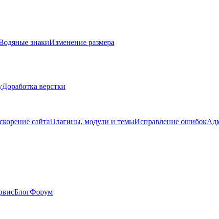
Водяные знаки
Изменение размера
у
Доработка верстки
скорение сайта
Плагины, модули и темы
Исправление ошибок
Адм
рвис
Блог
Форум