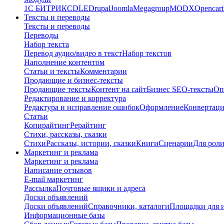
1C БИТРИКС
DLE
Drupal
Joomla
Megagroup
MODX
Opencart
Тексты и переводы
Тексты и переводы
Переводы
Набор текста
Перевод аудио/видео в текст
Набор текстов
Наполнение контентом
Статьи и тексты
Комментарии
Продающие и бизнес-тексты
Продающие тексты
Контент на сайт
Бизнес SEO-тексты
Оп
Редактирование и корректура
Редактура и исправление ошибок
Оформление
Конвертаци
Статьи
Копирайтинг
Рерайтинг
Стихи, рассказы, сказки
Стихи
Рассказы, истории, сказки
Книги
Сценарии
Для рол
Маркетинг и реклама
Маркетинг и реклама
Написание отзывов
E-mail маркетинг
Рассылка
Почтовые ящики и адреса
Доски объявлений
Доски объявлений
Справочники, каталоги
Площадки для 
Информационные базы