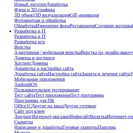
Новый логотип
Доработка
Флеш и 3D-графика
3D объект
3D визуализация
GIF-анимация
Фотомонтаж и обработка
Обработка
Изменение фона
Реставрация
Создание коллажа
Разработка и IT
Разработка и IT
Разработка игр
Верстка
Адаптивная / мобильная верстка
Верстка по дизайн-макет
Домены и хостинги
Хостинг
Домены
Доработка и настройка сайта
Доработка сайта
Настройка сайта
Защита и лечение сайта
У
Мобильные приложения
Android
iOS
Пользовательское тестирование
Тест сайта
Тест приложения
Тест программы
Программы для ПК
Office
1С
Другие на заказ
Другие готовые
Сайт под ключ
Лендинг
Интернет-магазин
Инфосайт
Визитка
Интернет-се
Скрипты
Написание и доработка
Готовые скрипты
Парсеры
Модули