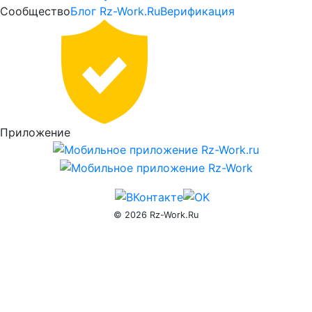
—
Сообщество
Блог Rz-Work.Ru
Верификация
Активация
PRO
доступа
rz-
Приложение
work.ru
© 2026 Rz-Work.Ru