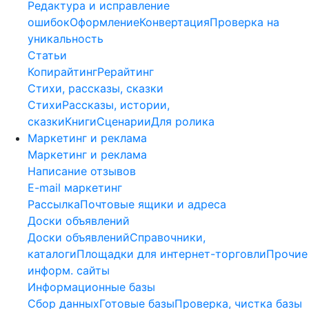
Редактура и исправление
ошибок
Оформление
Конвертация
Проверка на
уникальность
Статьи
Копирайтинг
Рерайтинг
Стихи, рассказы, сказки
Стихи
Рассказы, истории,
сказки
Книги
Сценарии
Для ролика
Маркетинг и реклама
Маркетинг и реклама
Написание отзывов
E-mail маркетинг
Рассылка
Почтовые ящики и адреса
Доски объявлений
Доски объявлений
Справочники,
каталоги
Площадки для интернет-торговли
Прочие
информ. сайты
Информационные базы
Сбор данных
Готовые базы
Проверка, чистка базы