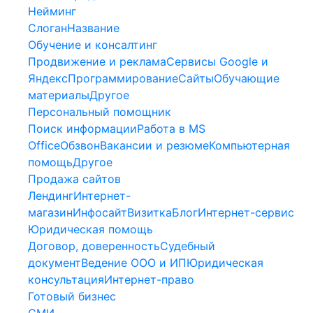
Нейминг
Слоган
Название
Обучение и консалтинг
Продвижение и реклама
Сервисы Google и
Яндекс
Программирование
Сайты
Обучающие
материалы
Другое
Персональный помощник
Поиск информации
Работа в MS
Office
Обзвон
Вакансии и резюме
Компьютерная
помощь
Другое
Продажа сайтов
Лендинг
Интернет-
магазин
Инфосайт
Визитка
Блог
Интернет-сервис
Юридическая помощь
Договор, доверенность
Судебный
документ
Ведение ООО и ИП
Юридическая
консультация
Интернет-право
Готовый бизнес
СМИ