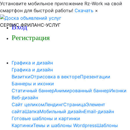
Установите мобильное приложение Rz-Work на свой
смартфон для быстрой работы!
Скачать
×
СЕРВИС ФРИЛАНС-УСЛУГ
Вход
Регистрация
Графика и дизайн
Графика и дизайн
Визитки
Отрисовка в векторе
Презентации
Баннеры и иконки
Статичный баннер
Анимированный баннер
Иконки
Веб-дизайн
Сайт целиком
Лендинг
Страница
Элемент
сайта
Шапка
Мобильный дизайн
Email-дизайн
Готовые шаблоны и картинки
Картинки
Темы и шаблоны Wordpress
Шаблоны