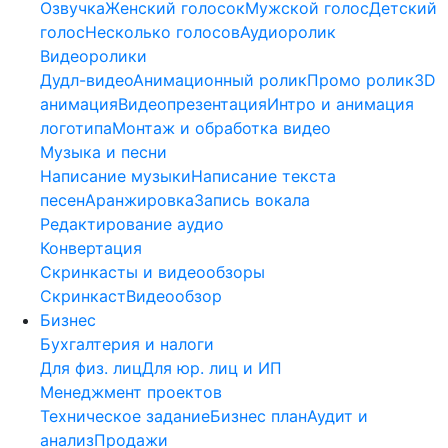
Озвучка
Женский голосок
Мужской голос
Детский
голос
Несколько голосов
Аудиоролик
Видеоролики
Дудл-видео
Анимационный ролик
Промо ролик
3D
анимация
Видеопрезентация
Интро и анимация
логотипа
Монтаж и обработка видео
Музыка и песни
Написание музыки
Написание текста
песен
Аранжировка
Запись вокала
Редактирование аудио
Конвертация
Скринкасты и видеообзоры
Скринкаст
Видеообзор
Бизнес
Бухгалтерия и налоги
Для физ. лиц
Для юр. лиц и ИП
Менеджмент проектов
Техническое задание
Бизнес план
Аудит и
анализ
Продажи