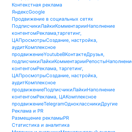
Контекстная реклама
Яндекс
Google
Продвижение в социальных сетях
Подписчики
Лайки
Комментарии
Наполнение
контентом
Реклама,таргетинг,
ЦА
Просмотры
Создание, настройка,
аудит
Комплексное
продвижение
Youtube
ВКонтакте
Друзья,
подписчики
Лайки
Комментарии
Репосты
Наполнени
контентом
Реклама, таргетинг,
ЦА
Просмотры
Создание, настройка,
аудит
Комплексное
продвижение
Подписчики
Лайки
Наполнение
контентом
Реклама, ЦА
Комплексное
продвижение
Telegram
Одноклассники
Другие
Реклама и PR
Размещение рекламы
PR
Статистика и аналитика
Метрики и счетчики
Маркетинговый анализ