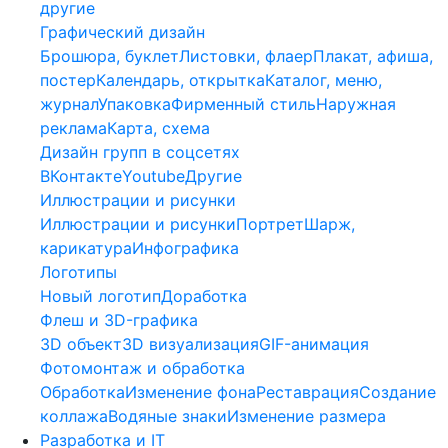
другие
Графический дизайн
Брошюра, буклет
Листовки, флаер
Плакат, афиша,
постер
Календарь, открытка
Каталог, меню,
журнал
Упаковка
Фирменный стиль
Наружная
реклама
Карта, схема
Дизайн групп в соцсетях
ВКонтакте
Youtube
Другие
Иллюстрации и рисунки
Иллюстрации и рисунки
Портрет
Шарж,
карикатура
Инфографика
Логотипы
Новый логотип
Доработка
Флеш и 3D-графика
3D объект
3D визуализация
GIF-анимация
Фотомонтаж и обработка
Обработка
Изменение фона
Реставрация
Создание
коллажа
Водяные знаки
Изменение размера
Разработка и IT