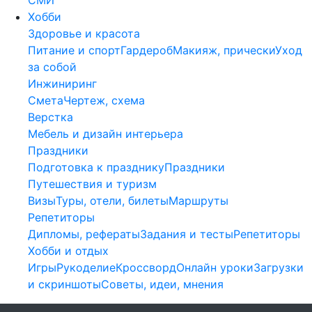
Хобби
Здоровье и красота
Питание и спорт
Гардероб
Макияж, прически
Уход
за собой
Инжиниринг
Смета
Чертеж, схема
Верстка
Мебель и дизайн интерьера
Праздники
Подготовка к празднику
Праздники
Путешествия и туризм
Визы
Туры, отели, билеты
Маршруты
Репетиторы
Дипломы, рефераты
Задания и тесты
Репетиторы
Хобби и отдых
Игры
Рукоделие
Кроссворд
Онлайн уроки
Загрузки
и скриншоты
Советы, идеи, мнения