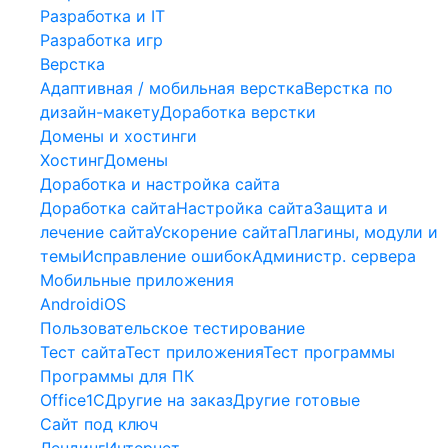
Разработка и IT
Разработка игр
Верстка
Адаптивная / мобильная верстка
Верстка по
дизайн-макету
Доработка верстки
Домены и хостинги
Хостинг
Домены
Доработка и настройка сайта
Доработка сайта
Настройка сайта
Защита и
лечение сайта
Ускорение сайта
Плагины, модули и
темы
Исправление ошибок
Администр. сервера
Мобильные приложения
Android
iOS
Пользовательское тестирование
Тест сайта
Тест приложения
Тест программы
Программы для ПК
Office
1С
Другие на заказ
Другие готовые
Сайт под ключ
Лендинг
Интернет-