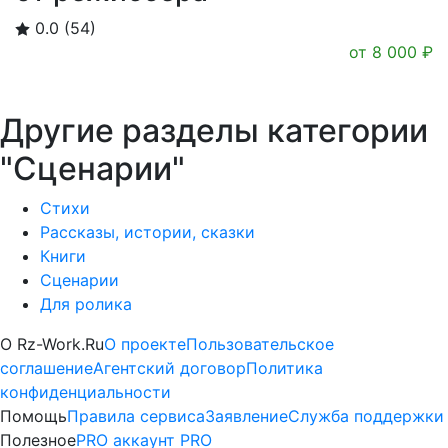
0.0
(54)
от
8 000
₽
Другие разделы категории
"Сценарии"
Стихи
Рассказы, истории, сказки
Книги
Сценарии
Для ролика
Платные
О Rz-Work.Ru
О проекте
Пользовательское
соглашение
Агентский договор
Политика
информационные
конфиденциальности
Помощь
Правила сервиса
Заявление
Служба поддержки
услуги
Полезное
PRO аккаунт
PRO