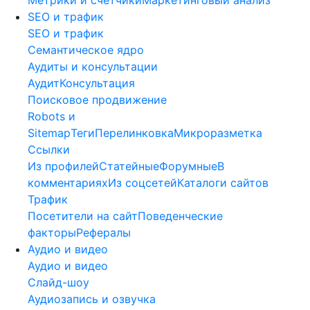
SEO и трафик
SEO и трафик
Семантическое ядро
Аудиты и консультации
Аудит
Консультация
Поисковое продвижение
Robots и
Sitemap
Теги
Перелинковка
Микроразметка
Ссылки
Из профилей
Статейные
Форумные
В
комментариях
Из соцсетей
Каталоги сайтов
Трафик
Посетители на сайт
Поведенческие
факторы
Рефералы
Аудио и видео
Аудио и видео
Слайд-шоу
Аудиозапись и озвучка