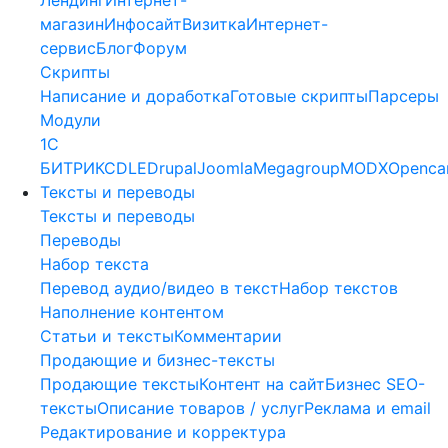
магазин
Инфосайт
Визитка
Интернет-
сервис
Блог
Форум
Скрипты
Написание и доработка
Готовые скрипты
Парсеры
Модули
1C
БИТРИКС
DLE
Drupal
Joomla
Megagroup
MODX
Openca
Тексты и переводы
Тексты и переводы
Переводы
Набор текста
Перевод аудио/видео в текст
Набор текстов
Наполнение контентом
Статьи и тексты
Комментарии
Продающие и бизнес-тексты
Продающие тексты
Контент на сайт
Бизнес SEO-
тексты
Описание товаров / услуг
Реклама и email
Редактирование и корректура