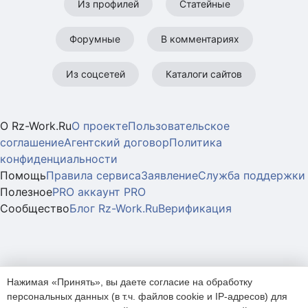
Из профилей
Статейные
Форумные
В комментариях
Из соцсетей
Каталоги сайтов
Платные
О Rz-Work.Ru
О проекте
Пользовательское
соглашение
Агентский договор
Политика
информационные
конфиденциальности
Помощь
Правила сервиса
Заявление
Служба поддержки
услуги
Полезное
PRO аккаунт
PRO
—
Сообщество
Блог Rz-Work.Ru
Верификация
Активация
PRO
доступа
Нажимая «Принять», вы даете согласие на обработку
персональных данных (в т.ч. файлов cookie и IP-адресов) для