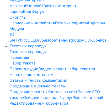
магазин
Инфосайт
Визитка
Интернет-
сервис
Блог
Форум
Скрипты
Написание и доработка
Готовые скрипты
Парсеры
Модули
1C
БИТРИКС
DLE
Drupal
Joomla
Megagroup
MODX
Openca
Тексты и переводы
Тексты и переводы
Переводы
Набор текста
Перевод аудио/видео в текст
Набор текстов
Наполнение контентом
Статьи и тексты
Комментарии
Продающие и бизнес-тексты
Продающие тексты
Контент на сайт
Бизнес SEO-
тексты
Описание товаров / услуг
Реклама и email
Редактирование и корректура