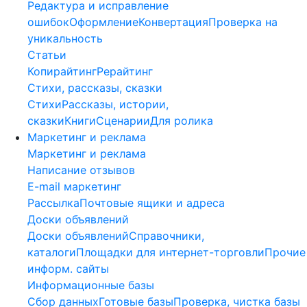
Редактура и исправление
ошибок
Оформление
Конвертация
Проверка на
уникальность
Статьи
Копирайтинг
Рерайтинг
Стихи, рассказы, сказки
Стихи
Рассказы, истории,
сказки
Книги
Сценарии
Для ролика
Маркетинг и реклама
Маркетинг и реклама
Написание отзывов
E-mail маркетинг
Рассылка
Почтовые ящики и адреса
Доски объявлений
Доски объявлений
Справочники,
каталоги
Площадки для интернет-торговли
Прочие
информ. сайты
Информационные базы
Сбор данных
Готовые базы
Проверка, чистка базы