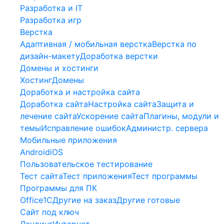
Разработка и IT
Разработка игр
Верстка
Адаптивная / мобильная верстка
Верстка по
дизайн-макету
Доработка верстки
Домены и хостинги
Хостинг
Домены
Доработка и настройка сайта
Доработка сайта
Настройка сайта
Защита и
лечение сайта
Ускорение сайта
Плагины, модули и
темы
Исправление ошибок
Администр. сервера
Мобильные приложения
Android
iOS
Пользовательское тестирование
Тест сайта
Тест приложения
Тест программы
Программы для ПК
Office
1С
Другие на заказ
Другие готовые
Сайт под ключ
Лендинг
Интернет-