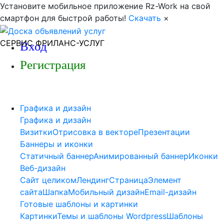
Установите мобильное приложение Rz-Work на свой
смартфон для быстрой работы!
Скачать
×
СЕРВИС ФРИЛАНС-УСЛУГ
Вход
Регистрация
Графика и дизайн
Графика и дизайн
Визитки
Отрисовка в векторе
Презентации
Баннеры и иконки
Статичный баннер
Анимированный баннер
Иконки
Веб-дизайн
Сайт целиком
Лендинг
Страница
Элемент
сайта
Шапка
Мобильный дизайн
Email-дизайн
Готовые шаблоны и картинки
Картинки
Темы и шаблоны Wordpress
Шаблоны