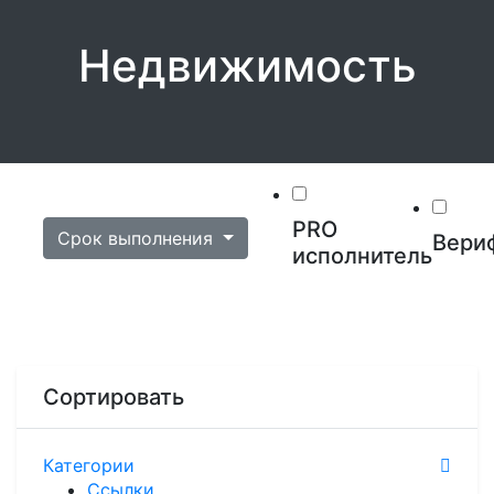
Недвижимость
PRO
Срок выполнения
Вери
исполнитель
Сортировать
Категории
Ссылки