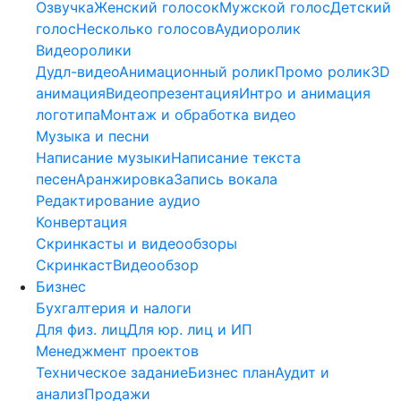
Озвучка
Женский голосок
Мужской голос
Детский
голос
Несколько голосов
Аудиоролик
Видеоролики
Дудл-видео
Анимационный ролик
Промо ролик
3D
анимация
Видеопрезентация
Интро и анимация
логотипа
Монтаж и обработка видео
Музыка и песни
Написание музыки
Написание текста
песен
Аранжировка
Запись вокала
Редактирование аудио
Конвертация
Скринкасты и видеообзоры
Скринкаст
Видеообзор
Бизнес
Бухгалтерия и налоги
Для физ. лиц
Для юр. лиц и ИП
Менеджмент проектов
Техническое задание
Бизнес план
Аудит и
анализ
Продажи