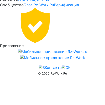
—
Сообщество
Блог Rz-Work.Ru
Верификация
Активация
PRO
доступа
rz-
Приложение
work.ru
© 2026 Rz-Work.Ru