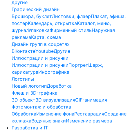
другие
Графический дизайн
Брошюра, буклет
Листовки, флаер
Плакат, афиша,
постер
Календарь, открытка
Каталог, меню,
журнал
Упаковка
Фирменный стиль
Наружная
реклама
Карта, схема
Дизайн групп в соцсетях
ВКонтакте
Youtube
Другие
Иллюстрации и рисунки
Иллюстрации и рисунки
Портрет
Шарж,
карикатура
Инфографика
Логотипы
Новый логотип
Доработка
Флеш и 3D-графика
3D объект
3D визуализация
GIF-анимация
Фотомонтаж и обработка
Обработка
Изменение фона
Реставрация
Создание
коллажа
Водяные знаки
Изменение размера
Разработка и IT