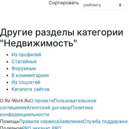
Сортировать
Другие разделы категории
"Недвижимость"
Из профилей
Статейные
Форумные
В комментариях
Из соцсетей
Каталоги сайтов
Платные
О Rz-Work.Ru
О проекте
Пользовательское
соглашение
Агентский договор
Политика
информационные
конфиденциальности
Помощь
Правила сервиса
Заявление
Служба поддержки
услуги
Полезное
PRO аккаунт
PRO