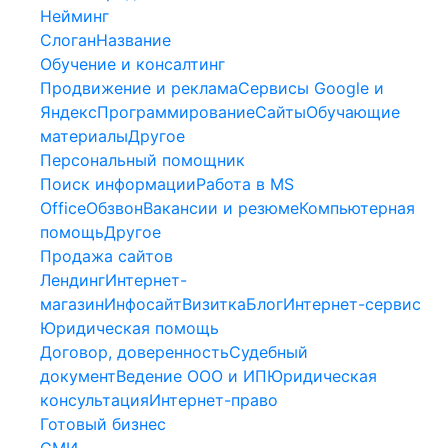
Нейминг
Слоган
Название
Обучение и консалтинг
Продвижение и реклама
Сервисы Google и
Яндекс
Программирование
Сайты
Обучающие
материалы
Другое
Персональный помощник
Поиск информации
Работа в MS
Office
Обзвон
Вакансии и резюме
Компьютерная
помощь
Другое
Продажа сайтов
Лендинг
Интернет-
магазин
Инфосайт
Визитка
Блог
Интернет-сервис
Юридическая помощь
Договор, доверенность
Судебный
документ
Ведение ООО и ИП
Юридическая
консультация
Интернет-право
Готовый бизнес
СМИ