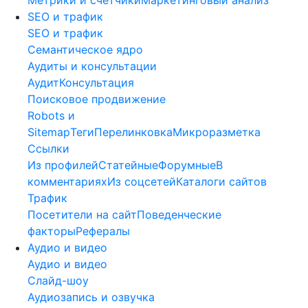
SEO и трафик
SEO и трафик
Семантическое ядро
Аудиты и консультации
Аудит
Консультация
Поисковое продвижение
Robots и
Sitemap
Теги
Перелинковка
Микроразметка
Ссылки
Из профилей
Статейные
Форумные
В
комментариях
Из соцсетей
Каталоги сайтов
Трафик
Посетители на сайт
Поведенческие
факторы
Рефералы
Аудио и видео
Аудио и видео
Слайд-шоу
Аудиозапись и озвучка