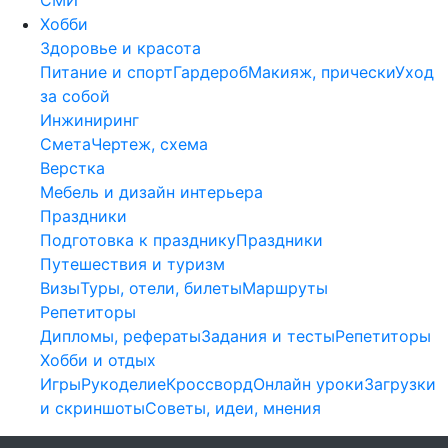
Хобби
Здоровье и красота
Питание и спорт
Гардероб
Макияж, прически
Уход
за собой
Инжиниринг
Смета
Чертеж, схема
Верстка
Мебель и дизайн интерьера
Праздники
Подготовка к празднику
Праздники
Путешествия и туризм
Визы
Туры, отели, билеты
Маршруты
Репетиторы
Дипломы, рефераты
Задания и тесты
Репетиторы
Хобби и отдых
Игры
Рукоделие
Кроссворд
Онлайн уроки
Загрузки
и скриншоты
Советы, идеи, мнения