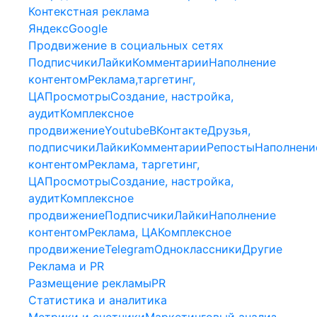
Контекстная реклама
Яндекс
Google
Продвижение в социальных сетях
Подписчики
Лайки
Комментарии
Наполнение
контентом
Реклама,таргетинг,
ЦА
Просмотры
Создание, настройка,
аудит
Комплексное
продвижение
Youtube
ВКонтакте
Друзья,
подписчики
Лайки
Комментарии
Репосты
Наполнени
контентом
Реклама, таргетинг,
ЦА
Просмотры
Создание, настройка,
аудит
Комплексное
продвижение
Подписчики
Лайки
Наполнение
контентом
Реклама, ЦА
Комплексное
продвижение
Telegram
Одноклассники
Другие
Реклама и PR
Размещение рекламы
PR
Статистика и аналитика
Метрики и счетчики
Маркетинговый анализ