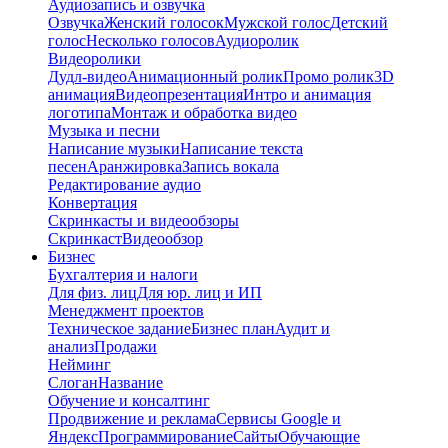
Аудиозапись и озвучка
Озвучка
Женский голосок
Мужской голос
Детский
голос
Несколько голосов
Аудиоролик
Видеоролики
Дудл-видео
Анимационный ролик
Промо ролик
3D
анимация
Видеопрезентация
Интро и анимация
логотипа
Монтаж и обработка видео
Музыка и песни
Написание музыки
Написание текста
песен
Аранжировка
Запись вокала
Редактирование аудио
Конвертация
Скринкасты и видеообзоры
Скринкаст
Видеообзор
Бизнес
Бухгалтерия и налоги
Для физ. лиц
Для юр. лиц и ИП
Менеджмент проектов
Техническое задание
Бизнес план
Аудит и
анализ
Продажи
Нейминг
Слоган
Название
Обучение и консалтинг
Продвижение и реклама
Сервисы Google и
Яндекс
Программирование
Сайты
Обучающие