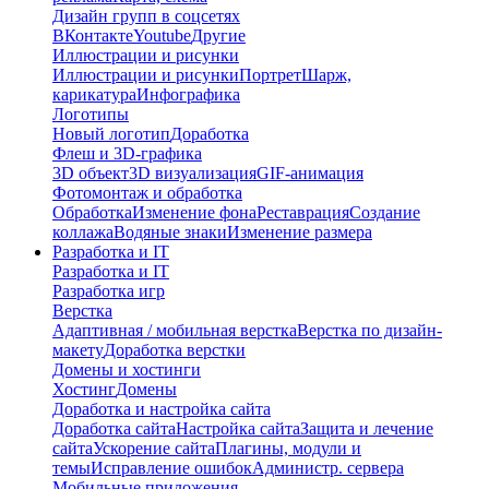
Дизайн групп в соцсетях
ВКонтакте
Youtube
Другие
Иллюстрации и рисунки
Иллюстрации и рисунки
Портрет
Шарж,
карикатура
Инфографика
Логотипы
Новый логотип
Доработка
Флеш и 3D-графика
3D объект
3D визуализация
GIF-анимация
Фотомонтаж и обработка
Обработка
Изменение фона
Реставрация
Создание
коллажа
Водяные знаки
Изменение размера
Разработка и IT
Разработка и IT
Разработка игр
Верстка
Адаптивная / мобильная верстка
Верстка по дизайн-
макету
Доработка верстки
Домены и хостинги
Хостинг
Домены
Доработка и настройка сайта
Доработка сайта
Настройка сайта
Защита и лечение
сайта
Ускорение сайта
Плагины, модули и
темы
Исправление ошибок
Администр. сервера
Мобильные приложения