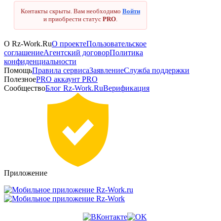
Контакты скрыты. Вам необходимо
Войти
и приобрести статус
PRO
.
О Rz-Work.Ru
О проекте
Пользовательское
соглашение
Агентский договор
Политика
Платные
конфиденциальности
информационные
Помощь
Правила сервиса
Заявление
Служба поддержки
Полезное
PRO аккаунт
PRO
услуги
Сообщество
Блог Rz-Work.Ru
Верификация
—
Активация
PRO
доступа
rz-
work.ru
Приложение