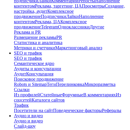
подписчики
Лайки
Комментарии
Репосты
Наполнение
контентом
Реклама, таргетинг, ЦА
Просмотры
Создание,
настройка, аудит
Комплексное
продвижение
Подписчики
Лайки
Наполнение
контентом
Реклама, ЦА
Комплексное
продвижение
Telegram
Одноклассники
Другие
Реклама и PR
Размещение рекламы
PR
Статистика и аналитика
Метрики и счетчики
Маркетинговый анализ
SEO и трафик
SEO и трафик
Семантическое ядро
Аудиты и консультации
Аудит
Консультация
Поисковое продвижение
Robots и Sitemap
Теги
Перелинковка
Микроразметка
Ссылки
Из профилей
Статейные
Форумные
В комментариях
Из
соцсетей
Каталоги сайтов
Трафик
Посетители на сайт
Поведенческие факторы
Рефералы
Аудио и видео
Аудио и видео
Слайд-шоу