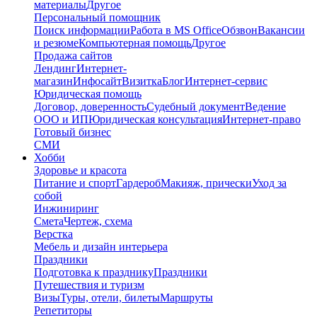
материалы
Другое
Персональный помощник
Поиск информации
Работа в MS Office
Обзвон
Вакансии
и резюме
Компьютерная помощь
Другое
Продажа сайтов
Лендинг
Интернет-
магазин
Инфосайт
Визитка
Блог
Интернет-сервис
Юридическая помощь
Договор, доверенность
Судебный документ
Ведение
ООО и ИП
Юридическая консультация
Интернет-право
Готовый бизнес
СМИ
Хобби
Здоровье и красота
Питание и спорт
Гардероб
Макияж, прически
Уход за
собой
Инжиниринг
Смета
Чертеж, схема
Верстка
Мебель и дизайн интерьера
Праздники
Подготовка к празднику
Праздники
Путешествия и туризм
Визы
Туры, отели, билеты
Маршруты
Репетиторы