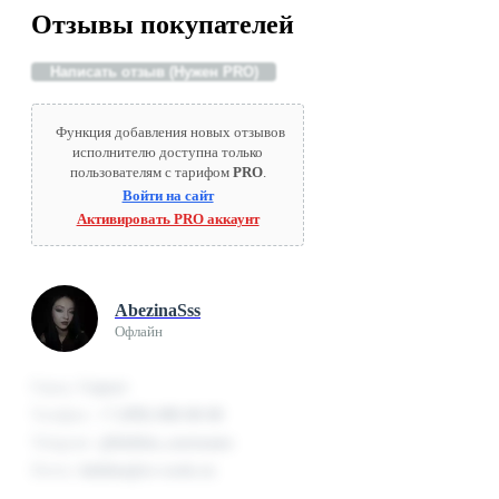
Отзывы покупателей
Написать отзыв (Нужен PRO)
Функция добавления новых отзывов
исполнителю доступна только
пользователям с тарифом
PRO
.
Войти на сайт
Активировать PRO аккаунт
AbezinaSss
Офлайн
Город:
Скрыт
Телефон:
+7 (999) 000-00-00
Telegram:
@hidden_username
Почта:
hidden@rz-work.ru