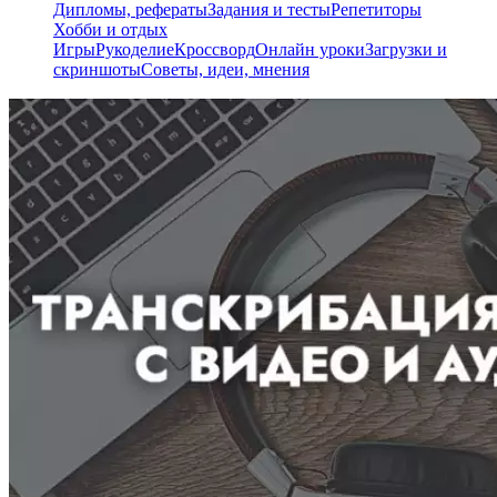
Дипломы, рефераты
Задания и тесты
Репетиторы
Хобби и отдых
Игры
Рукоделие
Кроссворд
Онлайн уроки
Загрузки и
скриншоты
Советы, идеи, мнения