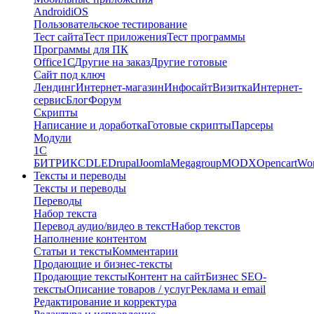
Android
iOS
Пользовательское тестирование
Тест сайта
Тест приложения
Тест программы
Программы для ПК
Office
1С
Другие на заказ
Другие готовые
Сайт под ключ
Лендинг
Интернет-магазин
Инфосайт
Визитка
Интернет-
сервис
Блог
Форум
Скрипты
Написание и доработка
Готовые скрипты
Парсеры
Модули
1C
БИТРИКС
DLE
Drupal
Joomla
Megagroup
MODX
Opencart
Wor
Тексты и переводы
Тексты и переводы
Переводы
Набор текста
Перевод аудио/видео в текст
Набор текстов
Наполнение контентом
Статьи и тексты
Комментарии
Продающие и бизнес-тексты
Продающие тексты
Контент на сайт
Бизнес SEO-
тексты
Описание товаров / услуг
Реклама и email
Редактирование и корректура