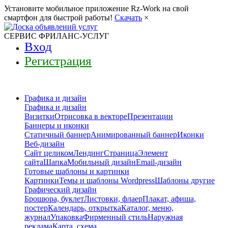
Установите мобильное приложение Rz-Work на свой
смартфон для быстрой работы!
Скачать
×
СЕРВИС ФРИЛАНС-УСЛУГ
Вход
Регистрация
Графика и дизайн
Графика и дизайн
Визитки
Отрисовка в векторе
Презентации
Баннеры и иконки
Статичный баннер
Анимированный баннер
Иконки
Веб-дизайн
Сайт целиком
Лендинг
Страница
Элемент
сайта
Шапка
Мобильный дизайн
Email-дизайн
Готовые шаблоны и картинки
Картинки
Темы и шаблоны Wordpress
Шаблоны другие
Графический дизайн
Брошюра, буклет
Листовки, флаер
Плакат, афиша,
постер
Календарь, открытка
Каталог, меню,
журнал
Упаковка
Фирменный стиль
Наружная
реклама
Карта, схема